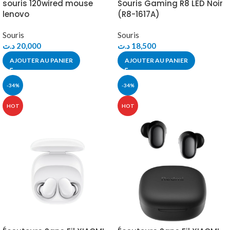
souris 120wired mouse
Souris Gaming R8 LED Noir
lenovo
(R8-1617A)
Souris
Souris
د.ت
20,000
د.ت
18,500
AJOUTER AU PANIER
AJOUTER AU PANIER
-34%
-34%
HOT
HOT