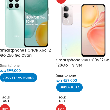
Smartphone HONOR X6c 12
Go 256 Go Cyan
Smartphone VIVO Y19S 12Go
128Go – Silver
Smartphone
د.ت
599,000
Smartphone
AJOUTER AU PANIER
د.ت
459,000
LIRE LA SUITE
SOLD
SOLD
OUT
OUT
HOT
HOT