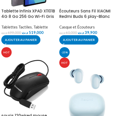
Tablette Infinix XPAD X1101B
Écouteurs Sans Fil XIAOMI
4G 8 Go 256 Go Wi-Fi Gris
Redmi Buds 6 play-Blanc
Tablettes Tactiles
,
Tablette
Casque et Écouteurs
د.ت
519,000
د.ت
39,900
د.ت
699,000
د.ت
60,000
AJOUTER AU PANIER
AJOUTER AU PANIER
HOT
-25%
HOT
souris 120wired mouse