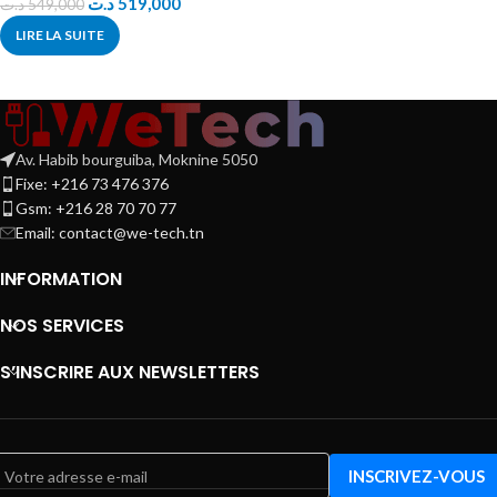
د.ت
519,000
د.ت
549,000
LIRE LA SUITE
Av. Habib bourguiba, Moknine 5050
Fixe: +216 73 476 376
Gsm: +216 28 70 70 77
Email:
contact@we-tech.tn
INFORMATION
NOS SERVICES
S’INSCRIRE AUX NEWSLETTERS