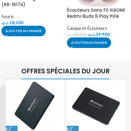
(R8-1617A)
Écouteurs Sans Fil XIAOMI
Redmi Buds 6 Play Pink
Souris
د.ت
18,500
Casque et Écouteurs
AJOUTER AU PANIER
د.ت
39,900
د.ت
60,000
AJOUTER AU PANIER
OFFRES SPÉCIALES DU JOUR