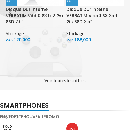
Disque Dur Interne
Disque Dur Interne
VERBATIM Vi550 S3 512 Go
VERBATIM Vi550 S3 256
SSD 2.5″
Go SSD 2.5″
Stockage
Stockage
د.ت
120,000
د.ت
189,000
C
D
S
ت
Voir toutes les offres
SMARTPHONES
EN VEDETTE
NOUVEAU
PROMO
SOLD
HOT