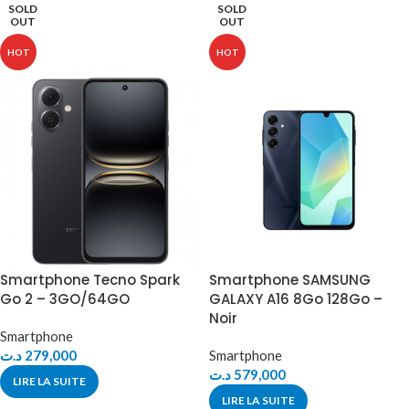
SOLD
SOLD
OUT
OUT
HOT
HOT
Smartphone Tecno Spark
Smartphone SAMSUNG
Go 2 – 3GO/64GO
GALAXY A16 8Go 128Go –
Noir
Smartphone
د.ت
279,000
Smartphone
د.ت
579,000
LIRE LA SUITE
LIRE LA SUITE