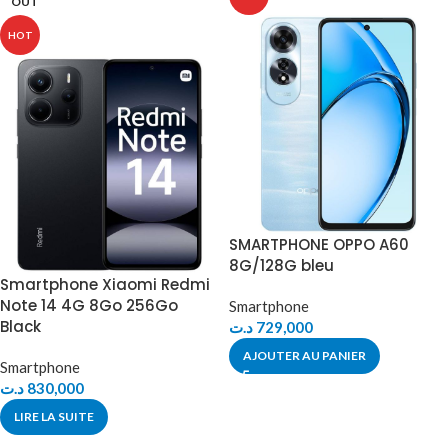
OUT
HOT
SMARTPHONE OPPO A60
8G/128G bleu
Smartphone Xiaomi Redmi
Note 14 4G 8Go 256Go
Smartphone
Black
د.ت
729,000
AJOUTER AU PANIER
Smartphone
د.ت
830,000
LIRE LA SUITE