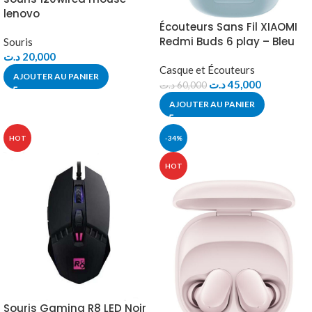
lenovo
Écouteurs Sans Fil XIAOMI
Redmi Buds 6 play – Bleu
Souris
د.ت
20,000
Casque et Écouteurs
AJOUTER AU PANIER
د.ت
45,000
د.ت
60,000
AJOUTER AU PANIER
HOT
-34%
HOT
Souris Gaming R8 LED Noir