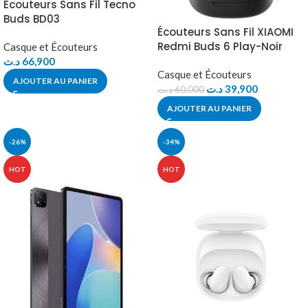
Écouteurs Sans Fil Tecno
Buds BD03
Écouteurs Sans Fil XIAOMI
Redmi Buds 6 Play-Noir
Casque et Écouteurs
د.ت
66,900
Casque et Écouteurs
AJOUTER AU PANIER
د.ت
39,900
د.ت
60,000
AJOUTER AU PANIER
-26%
-34%
HOT
HOT