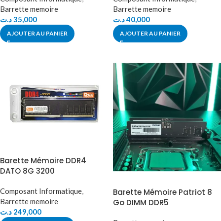
Barrette memoire
Barrette memoire
د.ت
35,000
د.ت
40,000
AJOUTER AU PANIER
AJOUTER AU PANIER
Barette Mémoire DDR4
DATO 8G 3200
Composant Informatique
,
Barette Mémoire Patriot 8
Barrette memoire
Go DIMM DDR5
د.ت
249,000