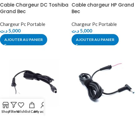
Cable Chargeur DC Toshiba
Cable chargeur HP Grand
Grand Bec
Bec
Chargeur Pc Portable
Chargeur Pc Portable
د.ت
5,000
د.ت
5,000
AJOUTER AU PANIER
AJOUTER AU PANIER
Shop
Filters
Wishlist
Cart
My account
CABLE CHARGEUR SAMSUNG
CABLE DC CHARGEUR HP Bec
Bleu
Chargeur Pc Portable
د.ت
5,000
Chargeur Pc Portable