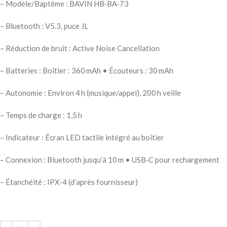
– Modèle/Baptême : BAVIN HB‑BA‑73
– Bluetooth : V5.3, puce JL
– Réduction de bruit : Active Noise Cancellation
– Batteries : Boîtier : 360 mAh • Écouteurs : 30 mAh
– Autonomie : Environ 4 h (musique/appel), 200 h veille
– Temps de charge : 1,5 h
– Indicateur : Écran LED tactile intégré au boîtier
– Connexion : Bluetooth jusqu’à 10 m • USB‑C pour rechargement
– Étanchéité : IPX‑4 (d’après fournisseur)