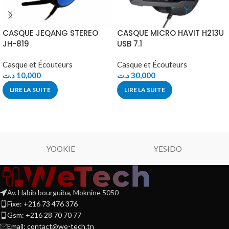
CASQUE JEQANG STEREO
CASQUE MICRO HAVIT H213U
JH-819
USB 7.1
Casque et Écouteurs
Casque et Écouteurs
د.ت
10,000
د.ت
30,000
LIRE LA SUITE
LIRE LA SUITE
YOOKIE
YESIDO
Av. Habib bourguiba, Moknine 5050
Fixe: +216 73 476 376
Gsm: +216 28 70 70 77
Email:
contact@we-tech.tn