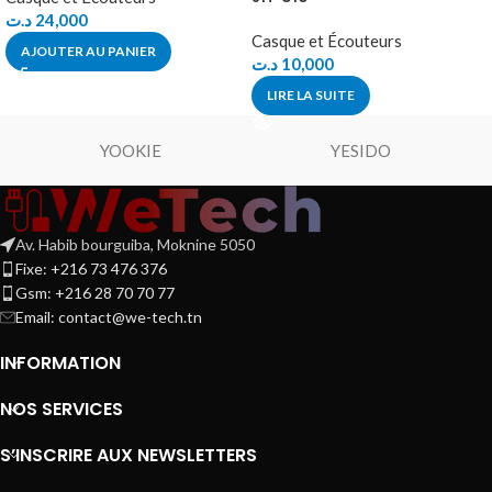
د.ت
24,000
Casque et Écouteurs
AJOUTER AU PANIER
د.ت
10,000
LIRE LA SUITE
YOOKIE
YESIDO
Av. Habib bourguiba, Moknine 5050
Fixe: +216 73 476 376
Gsm: +216 28 70 70 77
Email:
contact@we-tech.tn
INFORMATION
NOS SERVICES
S’INSCRIRE AUX NEWSLETTERS