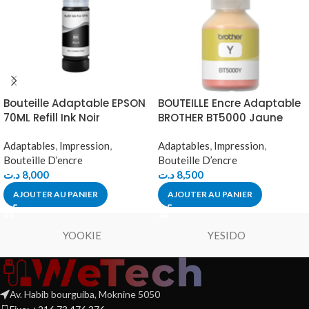
Bouteille Adaptable EPSON
BOUTEILLE Encre Adaptable
70ML Refill Ink Noir
BROTHER BT5000 Jaune
Adaptables
,
Impression
,
Adaptables
,
Impression
,
Bouteille D’encre
Bouteille D’encre
د.ت
8,000
د.ت
8,500
AJOUTER AU PANIER
AJOUTER AU PANIER
YOOKIE
YESIDO
Av. Habib bourguiba, Moknine 5050