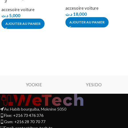
accesoire voiture
accesoire voiture
د.ت
18,000
د.ت
5,000
AJOUTER AU PANIER
AJOUTER AU PANIER
YOOKIE
YESIDO
Av. Habib bourguiba, Moknine 5050
Fixe: +216 73 476 376
Gsm: +216 28 70 70 77
Email:
contact@we-tech.tn