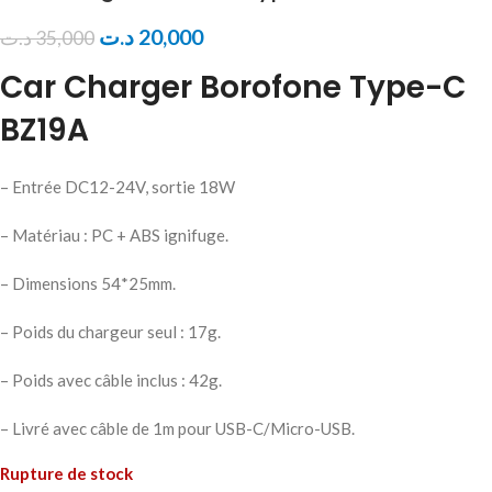
د.ت
20,000
د.ت
35,000
Car Charger Borofone Type-C
BZ19A
– Entrée DC12-24V, sortie 18W
– Matériau : PC + ABS ignifuge.
– Dimensions 54*25mm.
– Poids du chargeur seul : 17g.
– Poids avec câble inclus : 42g.
– Livré avec câble de 1m pour USB-C/Micro-USB.
Rupture de stock