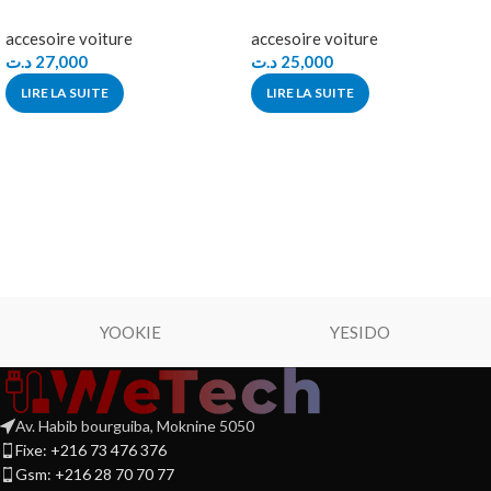
accesoire voiture
accesoire voiture
د.ت
27,000
د.ت
25,000
LIRE LA SUITE
LIRE LA SUITE
YOOKIE
YESIDO
Av. Habib bourguiba, Moknine 5050
Fixe: +216 73 476 376
Gsm: +216 28 70 70 77