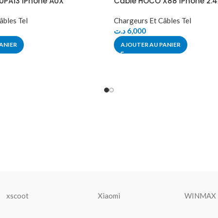
UPA13 iPhone AUX
Câble HOCO X88 iPhone 2.
âbles Tel
Chargeurs Et Câbles Tel
د.ت
6,000
ANIER
AJOUTER AU PANIER
xscoot
Xiaomi
WINMAX