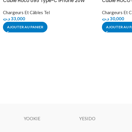
Câble Hoco U95 Type-C iPhone 20W
Câble HOCO 
Chargeurs Et Câbles Tel
Chargeurs Et C
د.ت
33,000
د.ت
30,000
AJOUTER AU PANIER
AJOUTER AU P
YOOKIE
YESIDO