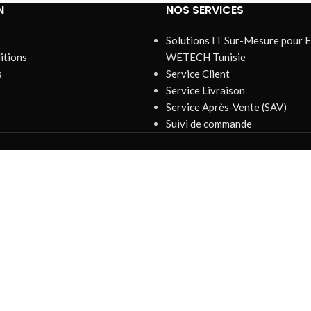
N
NOS SERVICES
Solutions IT Sur-Mesure pour E
itions
WETECH Tunisie
s
Service Client
Service Livraison
Service Après-Vente (SAV)
Suivi de commande