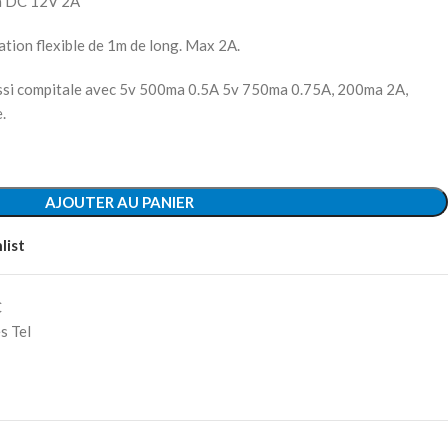
 à DC 12V 2A
ation flexible de 1m de long. Max 2A.
ssi compitale avec 5v 500ma 0.5A 5v 750ma 0.75A, 200ma 2A,
.
AJOUTER AU PANIER
list
C
s Tel