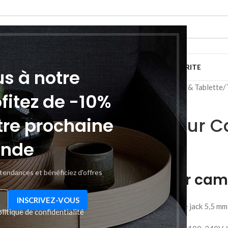
IMPRESSION
TV SON PHOTOS
RESEAU ET SECURITE
us à notre
Accueil
Téléphonie & Tablette
ofitez de -10%
tre prochaine
Chargeur C
nde
د.ت
8,000
 tendances et bénéficiez d'offres
Chargeur cam
– Equipé d’une prise jack 5,
litique de confidentialité