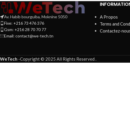
INFORMATIO
Av. Habib bourguiba, Moknine 5050
A Propos
Fixe: +216 73 476 376
Terms and Cond
Gsm: +216 28 70 70 77
Contactez-nou
Email:
contact@we-tech.tn
WeTech
-
Copyright © 2025 All Rights Reserved
.