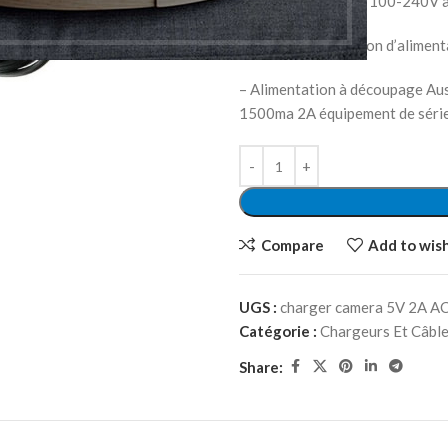
– L’alimentation AC 100-240V
– Équipée d’un cordon d’aliment
– Alimentation à découpage Au
1500ma 2A équipement de série
Compare
Add to wish
UGS :
charger camera 5V 2A A
Catégorie :
Chargeurs Et Câble
Share: