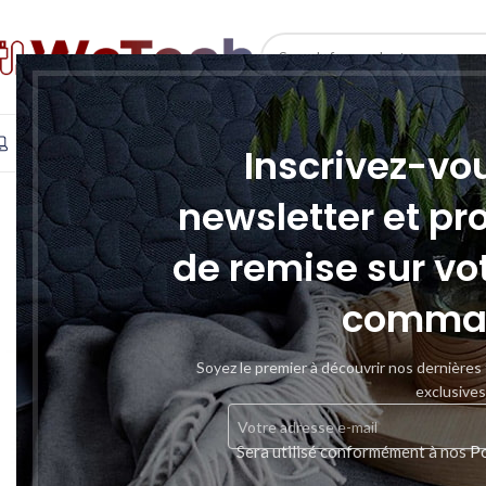
SELECT CATEGORY
INFORMATIQUE
TÉLÉPHONIE & TABLETTE
STOCKAGE
Inscrivez-vo
newsletter et pr
de remise sur vo
comma
Soyez le premier à découvrir nos dernières
exclusives
Sera utilisé conformément à nos
Po