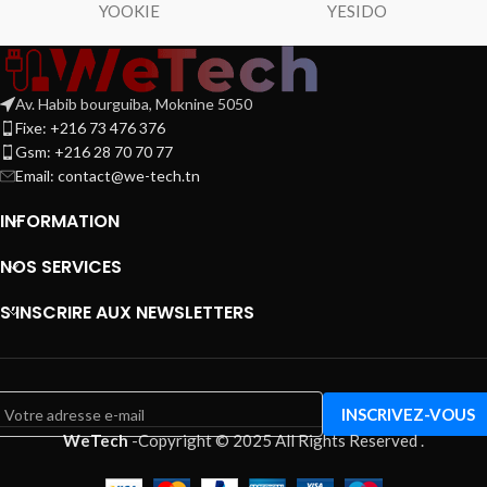
YOOKIE
YESIDO
Av. Habib bourguiba, Moknine 5050
Fixe: +216 73 476 376
Gsm: +216 28 70 70 77
Email:
contact@we-tech.tn
INFORMATION
NOS SERVICES
S’INSCRIRE AUX NEWSLETTERS
WeTech
-
Copyright © 2025 All Rights Reserved
.