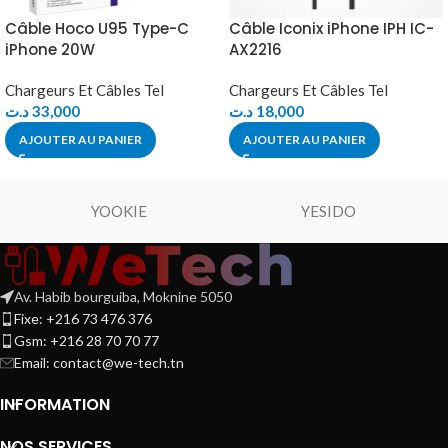
Câble Hoco U95 Type-C
Câble Iconix iPhone IPH IC-
iPhone 20W
AX2216
Chargeurs Et Câbles Tel
Chargeurs Et Câbles Tel
د.ت
33,000
د.ت
18,000
AJOUTER AU PANIER
AJOUTER AU PANIER
YOOKIE
YESIDO
Av. Habib bourguiba, Moknine 5050
Fixe: +216 73 476 376
Gsm: +216 28 70 70 77
Email:
contact@we-tech.tn
INFORMATION
NOS SERVICES