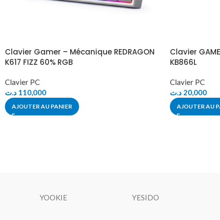
Clavier Gamer – Mécanique REDRAGON
Clavier GAME
K617 FIZZ 60% RGB
KB866L
Clavier PC
Clavier PC
د.ت
110,000
د.ت
20,000
AJOUTER AU PANIER
AJOUTER AU P
YOOKIE
YESIDO