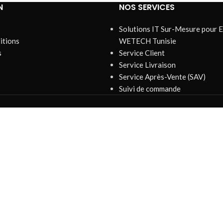
N
NOS SERVICES
Solutions IT Sur-Mesure pour E
itions
WETECH Tunisie
s
Service Client
Service Livraison
Service Après-Vente (SAV)
Suivi de commande