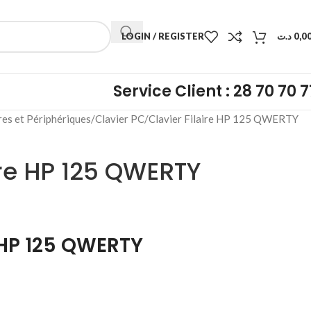
LOGIN / REGISTER
د.ت
0,0
Service Client : 28 70 70 7
res et Périphériques
Clavier PC
Clavier Filaire HP 125 QWERTY
ire HP 125 QWERTY
e HP 125 QWERTY