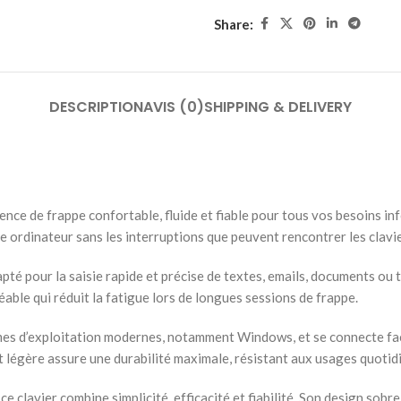
Share:
DESCRIPTION
AVIS (0)
SHIPPING & DELIVERY
e de frappe confortable, fluide et fiable pour tous vos besoins infor
 ordinateur sans les interruptions que peuvent rencontrer les clavier
 pour la saisie rapide et précise de textes, emails, documents ou 
éable qui réduit la fatigue lors de longues sessions de frappe.
èmes d’exploitation modernes, notamment Windows, et se connecte fac
t légère assure une durabilité maximale, résistant aux usages quotidi
 ce clavier combine simplicité, efficacité et fiabilité. Son design so