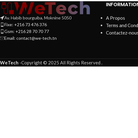
INFORMATIO
Av. Habib bourguiba, Moknine 5050
A Propos
Fixe: +216 73 476 376
Terms and Cond
Gsm: +216 28 70 70 77
Contactez-nou
Email:
contact@we-tech.tn
WeTech
-
Copyright © 2025 All Rights Reserved
.