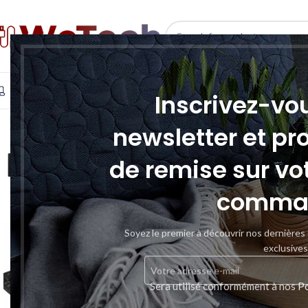
SELECT CATEGORY
INFORMATIQUE
TÉLÉPHONIE & TABLETTE
STOCKAGE
Inscrivez-vo
newsletter et pr
de remise sur vo
comma
Soyez le premier à découvrir nos dernières
exclusives
Sera utilisé conformément à nos
Po