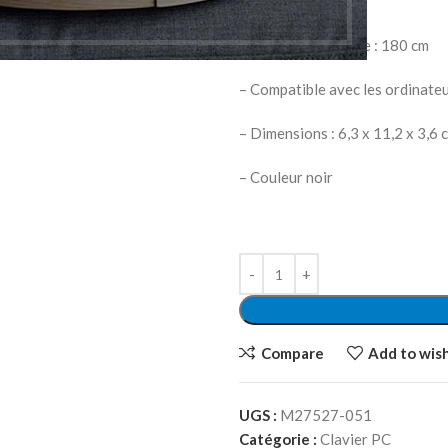
– QWERTY
– Longueur du câble : 180 cm
– Compatible avec les ordinate
– Dimensions : 6,3 x 11,2 x 3,6 
– Couleur noir
Compare
Add to wish
UGS :
M27527-051
Catégorie :
Clavier PC