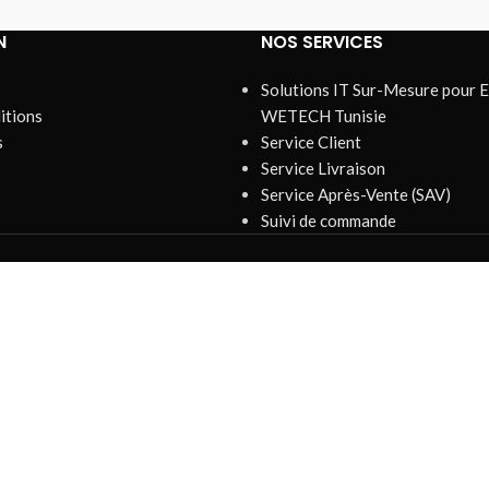
N
NOS SERVICES
Solutions IT Sur-Mesure pour E
itions
WETECH Tunisie
s
Service Client
Service Livraison
Service Après-Vente (SAV)
Suivi de commande