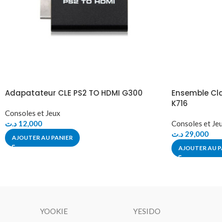
Adapatateur CLE PS2 TO HDMI G300
Ensemble Cla
K716
Consoles et Jeux
د.ت
12,000
Consoles et Je
د.ت
29,000
AJOUTER AU PANIER
AJOUTER AU P
YOOKIE
YESIDO