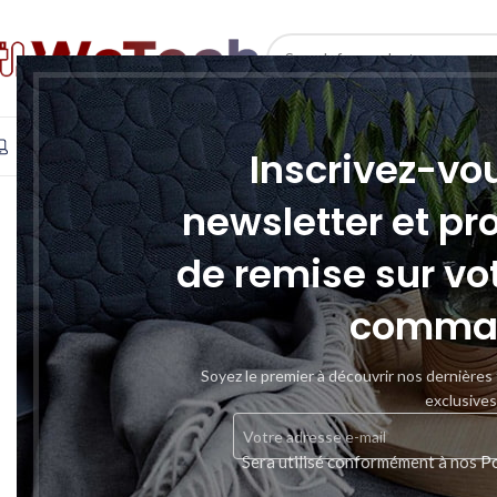
SELECT CATEGORY
INFORMATIQUE
TÉLÉPHONIE & TABLETTE
STOCKAGE
Inscrivez-vo
newsletter et pr
de remise sur vo
comma
Soyez le premier à découvrir nos dernières
exclusives
Sera utilisé conformément à nos
Po