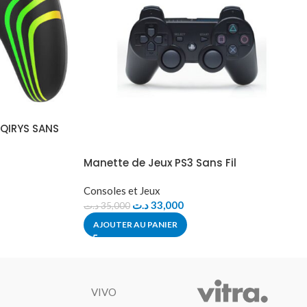
QIRYS SANS
Manette de Jeux PS3 Sans Fil
Consoles et Jeux
د.ت
33,000
د.ت
35,000
AJOUTER AU PANIER
VIVO