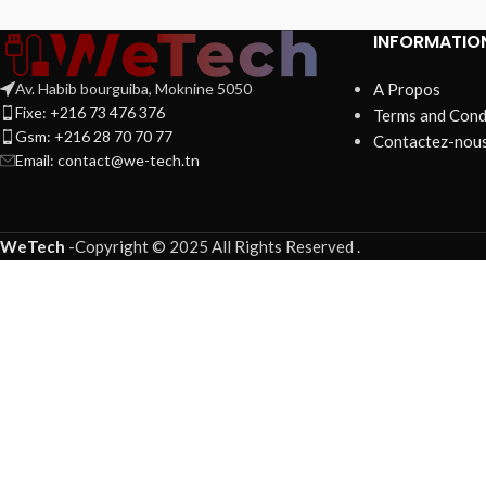
INFORMATIO
Av. Habib bourguiba, Moknine 5050
A Propos
Fixe: +216 73 476 376
Terms and Cond
Gsm: +216 28 70 70 77
Contactez-nou
Email:
contact@we-tech.tn
WeTech
-
Copyright © 2025 All Rights Reserved
.