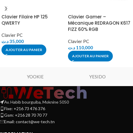
Clavier Filaire HP 125
Clavier Gamer –
QWERTY
Mécanique REDRAGON K617
FIZZ 60% RGB
Clavier PC
د.ت
35,000
Clavier PC
د.ت
110,000
AJOUTER AU PANIER
AJOUTER AU PANIER
YOOKIE
YESIDO
Av. Habib bourguiba, Moknine 5050
Fixe: +216 73 476 376
Gsm: +216 28 70 70 77
Email:
contact@we-tech.tn