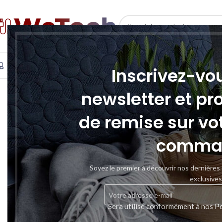
SELECT CATEGORY
INFORMATIQUE
TÉLÉPHONIE & TABLETTE
STOCKAGE
Inscrivez-vo
newsletter et pr
de remise sur vo
comma
Soyez le premier à découvrir nos dernières
exclusives
Sera utilisé conformément à nos
Po