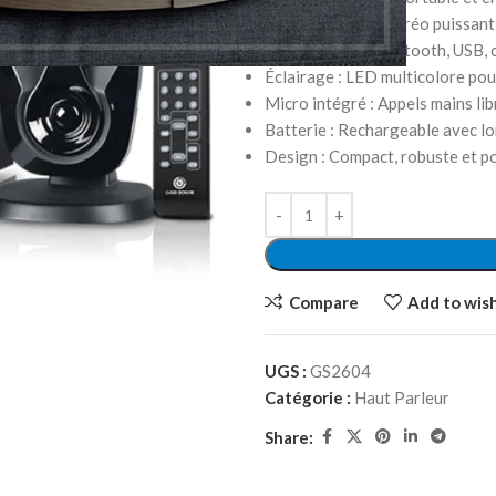
Puissance : Son stéréo puissan
Connectivité : Bluetooth, USB, 
Éclairage : LED multicolore pou
Micro intégré : Appels mains li
Batterie : Rechargeable avec 
Design : Compact, robuste et p
Compare
Add to wish
UGS :
GS2604
Catégorie :
Haut Parleur
Share: