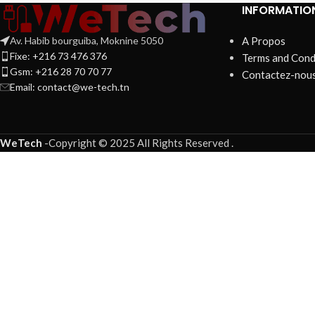
INFORMATIO
Av. Habib bourguiba, Moknine 5050
A Propos
Fixe: +216 73 476 376
Terms and Cond
Gsm: +216 28 70 70 77
Contactez-nou
Email:
contact@we-tech.tn
WeTech
-
Copyright © 2025 All Rights Reserved
.