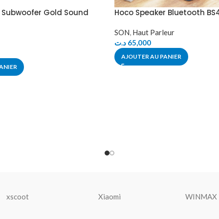
r Subwoofer Gold Sound
Hoco Speaker Bluetooth BS
SON
,
Haut Parleur
د.ت
65,000
AJOUTER AU PANIER
ANIER
xscoot
Xiaomi
WINMAX