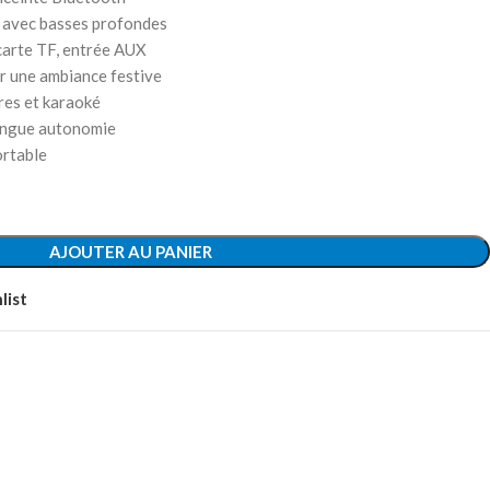
t avec basses profondes
carte TF, entrée AUX
r une ambiance festive
bres et karaoké
longue autonomie
ortable
AJOUTER AU PANIER
list