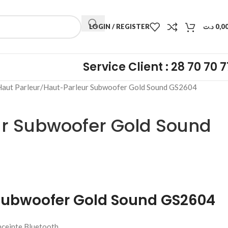
LOGIN / REGISTER
د.ت
0,0
Service Client : 28 70 70 7
Haut Parleur
Haut-Parleur Subwoofer Gold Sound GS2604
r Subwoofer Gold Sound
Subwoofer Gold Sound GS2604
nceinte Bluetooth