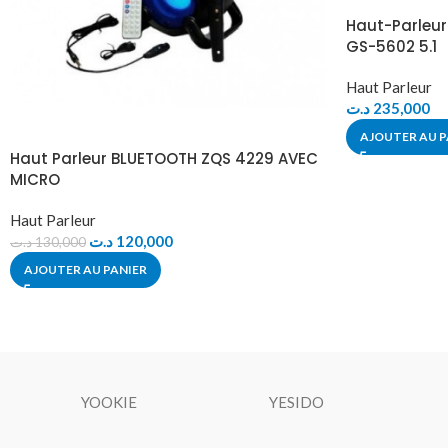
Haut-Parleu
GS-5602 5.1
Haut Parleur
د.ت
235,000
AJOUTER AU P
Haut Parleur BLUETOOTH ZQS 4229 AVEC
MICRO
Haut Parleur
د.ت
120,000
د.ت
130,000
AJOUTER AU PANIER
YOOKIE
YESIDO