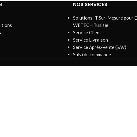
N
NOS SERVICES
Solutions IT Sur-Mesure pour E
itions
WETECH Tunisie
s
Service Client
Service Livraison
Service Après-Vente (SAV)
Suivi de commande