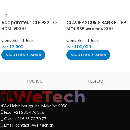
Adapatateur CLE PS2 TO
CLAVIER SOURIS SANS FIL HP
HDMI G300
MOUSSE wireless 300
Consoles et Jeux
Consoles et Jeux
د.ت
12,000
د.ت
100,000
AJOUTER AU PANIER
AJOUTER AU PANIER
YOOKIE
YESIDO
Av. Habib bourguiba, Moknine 5050
Fixe: +216 73 476 376
Gsm: +216 28 70 70 77
Email:
contact@we-tech.tn