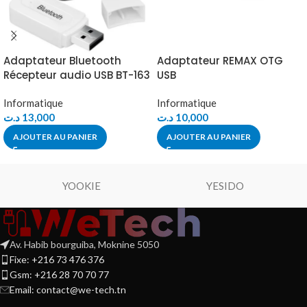
Adaptateur Bluetooth
Adaptateur REMAX OTG
Récepteur audio USB BT-163
USB
Informatique
Informatique
د.ت
13,000
د.ت
10,000
AJOUTER AU PANIER
AJOUTER AU PANIER
YOOKIE
YESIDO
Av. Habib bourguiba, Moknine 5050
Fixe: +216 73 476 376
Gsm: +216 28 70 70 77
Email:
contact@we-tech.tn