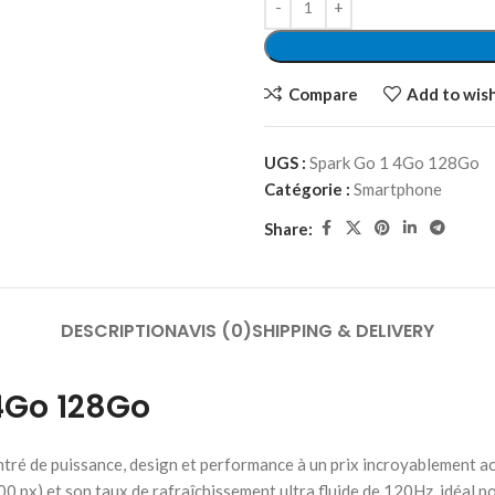
Compare
Add to wish
UGS :
Spark Go 1 4Go 128Go
Catégorie :
Smartphone
Share:
DESCRIPTION
AVIS (0)
SHIPPING & DELIVERY
4Go 128Go
e puissance, design et performance à un prix incroyablement access
x) et son taux de rafraîchissement ultra fluide de 120Hz, idéal pour