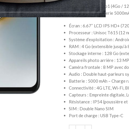
Le TECNO Spark Go1 (4Go / 128
parleur DTS et batterie 5000mA
Écran : 6.67’’ LCD IPS HD+ (72
Processeur : Unisoc T615 (12 n
Système d’exploitation : Androi
RAM : 4 Go (extensible jusqu’à 
Stockage interne : 128 Go (exte
Appareils photo arrière : 13 M
Caméra frontale : 8 MP avec do
Audio : Double haut-parleurs s
Batterie : 5000 mAh – Charge 
Connectivité : 4G LTE, Wi-Fi, 
Capteurs : Empreinte digitale, 
Résistance : IP54 (poussière et
SIM : Double Nano SIM
Port de charge : USB Type-C