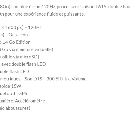
Go) combine écran 120Hz, processeur Unisoc T615, double haut-
h pour une expérience fluide et puissante.
0 × 1600 px) – 120Hz
m) – Octa-core
d 14 Go Edition
8 Go via mémoire virtuelle)
nsible via microSD)
P avec double flash LED
uble flash LED
ymétriques – Son DTS – 300 % Ultra Volume
rapide 15W
Bluetooth, GPS
Lumière, Accéléromètre
 éclaboussures)