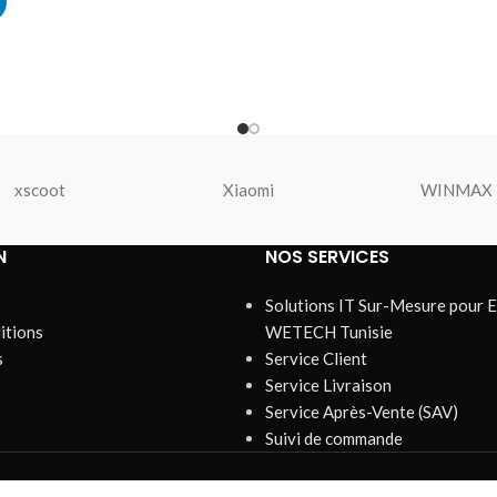
xscoot
Xiaomi
WINMAX
N
NOS SERVICES
Solutions IT Sur-Mesure pour E
itions
WETECH Tunisie
s
Service Client
Service Livraison
Service Après-Vente (SAV)
Suivi de commande