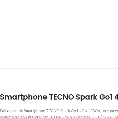
Smartphone TECNO Spark Go1 
Découvrez le Smartphone TECNO Spark Go1 4Go 128Go, un concentré d
séduit avec son grand écran LCD IPS de 6,67 pouces HD+ (720 x 1600 p