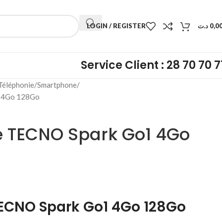
LOGIN / REGISTER
د.ت
0,0
Service Client : 28 70 70 7
Téléphonie
Smartphone
 4Go 128Go
 TECNO Spark Go1 4Go
ECNO Spark Go1 4Go 128Go