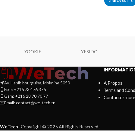
LIRE LA SUITE
YOOKIE
YESIDO
INFORMATIO
Av. Habib bourguiba, Moknine 5050
A Propos
Fixe: +216 73 476 376
Terms and Cond
Gsm: +216 28 70 70 77
Contactez-nou
Email:
contact@we-tech.tn
WeTech
-
Copyright © 2025 All Rights Reserved
.