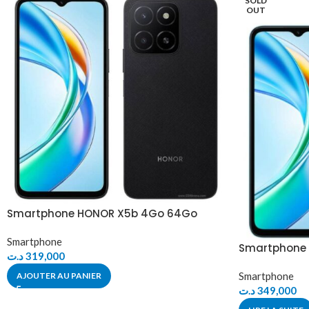
SOLD
OUT
Smartphone HONOR X5b 4Go 64Go
Smartphone
Smartphone 
د.ت
319,000
Smartphone
AJOUTER AU PANIER
د.ت
349,000