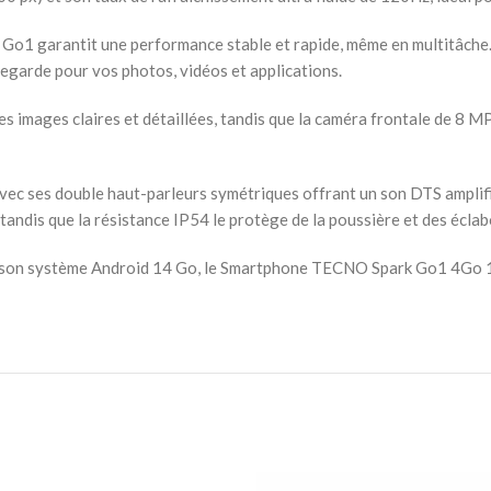
 Go1 garantit une performance stable et rapide, même en multitâche
vegarde pour vos photos, vidéos et applications.
s images claires et détaillées, tandis que la caméra frontale de 8 MP
ses double haut-parleurs symétriques offrant un son DTS amplifié
ndis que la résistance IP54 le protège de la poussière et des écla
et son système Android 14 Go, le Smartphone TECNO Spark Go1 4Go 1