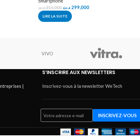
Smartphone
د.ت
299,000
د.ت
315,000
LIRE LA SUITE
VIVO
S’INSCRIRE AUX NEWSLETTERS
ntreprises |
Inscrivez-vous à la newsletter WeTech