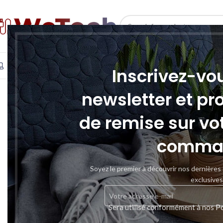
SELECT CATEGORY
INFORMATIQUE
TÉLÉPHONIE & TABLETTE
STOCKAGE
Inscrivez-vo
newsletter et pr
de remise sur vo
comma
Soyez le premier à découvrir nos dernières
exclusives
Sera utilisé conformément à nos
Po