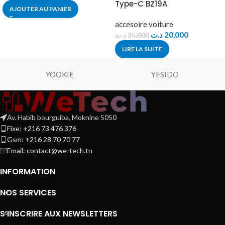
Type-C BZ19A
AJOUTER AU PANIER
accesoire voiture
د.ت
20,000
د.ت
35,000
LIRE LA SUITE
YOOKIE
YESIDO
Av. Habib bourguiba, Moknine 5050
Fixe: +216 73 476 376
Gsm: +216 28 70 70 77
Email:
contact@we-tech.tn
INFORMATION
NOS SERVICES
S’INSCRIRE AUX NEWSLETTERS