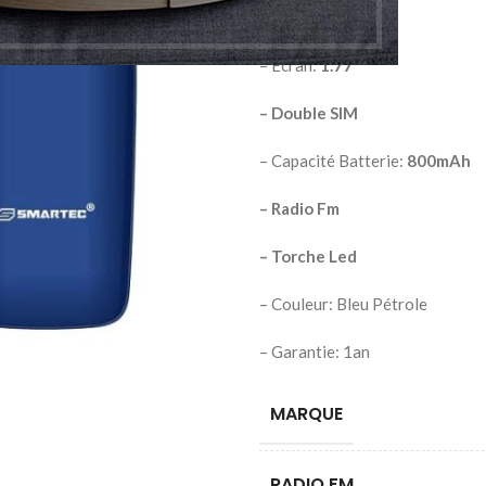
Pétrole
– Écran:
1.77″
– Double SIM
– Capacité Batterie:
800mAh
– Radio Fm
– Torche Led
– Couleur: Bleu Pétrole
– Garantie: 1an
MARQUE
RADIO FM