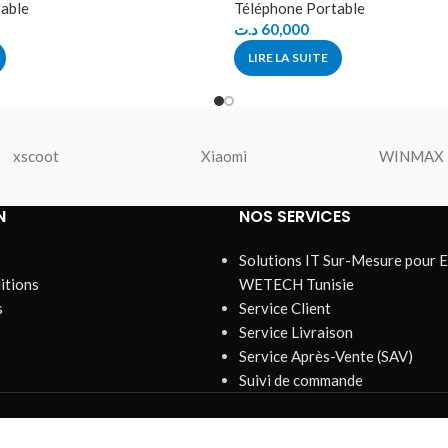
able
Téléphone Portable
د.ت
60,000
LIRE LA SUITE
xscoot
Xiaomi
WINMAX
N
NOS SERVICES
Solutions IT Sur-Mesure pour E
itions
WETECH Tunisie
s
Service Client
Service Livraison
Service Après-Vente (SAV)
Suivi de commande