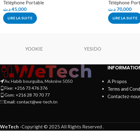
Téléphone Portable
Téléphone Port
د.ت
45,000
د.ت
70,000
LIRE LA SUITE
LIRE LA SUITE
YOOKIE
YESIDO
INFORMATIO
Av. Habib bourguiba, Moknine 5050
A Propos
Fixe: +216 73 476 376
Terms and Cond
Gsm: +216 28 70 70 77
Contactez-nou
Email:
contact@we-tech.tn
WeTech
-
Copyright © 2025 All Rights Reserved
.