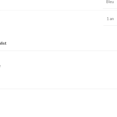
Bleu
1 an
list
e