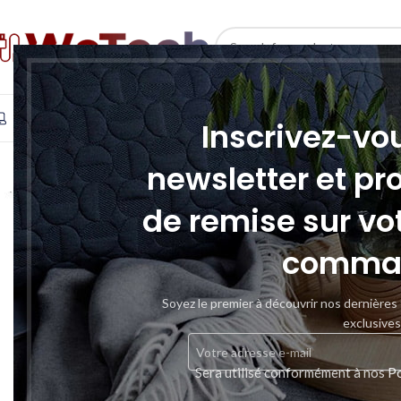
SELECT CATEGORY
INFORMATIQUE
TÉLÉPHONIE & TABLETTE
STOCKAGE
Inscrivez-vo
SOLD
newsletter et pr
OUT
de remise sur vo
comma
Soyez le premier à découvrir nos dernières
exclusives
Sera utilisé conformément à nos
Po