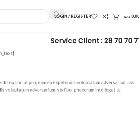
LOGIN / REGISTER
د.ت
0,0
Service Client : 28 70 70 7
n_text]
m vidit option ut pro, eam ea expetendis voluptatum adversarium, vis
ndis voluptatum adversarium, vis liber phaedrum intellegat te.