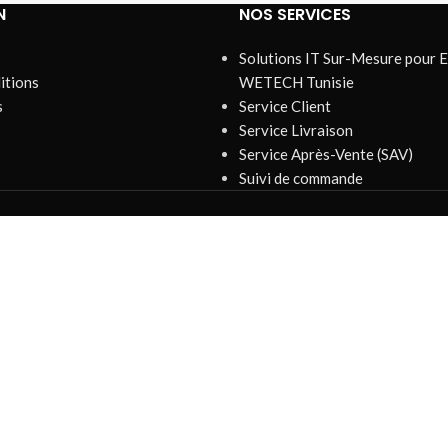
N
NOS SERVICES
Solutions IT Sur-Mesure pour E
itions
WETECH Tunisie
s
Service Client
Service Livraison
Service Après-Vente (SAV)
Suivi de commande