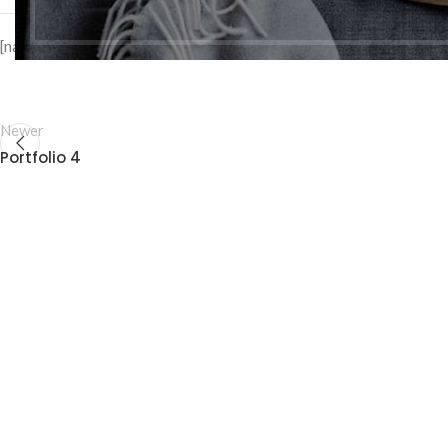
[nasa_share][/vc_column_text][/vc_column][/vc_row]
Newer
Portfolio 4