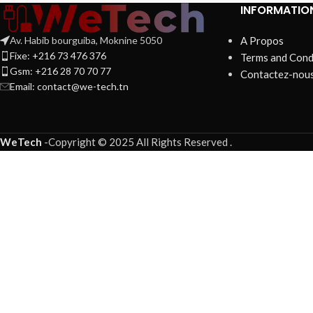
INFORMATIO
Av. Habib bourguiba, Moknine 5050
A Propos
Fixe: +216 73 476 376
Terms and Cond
Gsm: +216 28 70 70 77
Contactez-nou
Email:
contact@we-tech.tn
WeTech
-
Copyright © 2025 All Rights Reserved
.