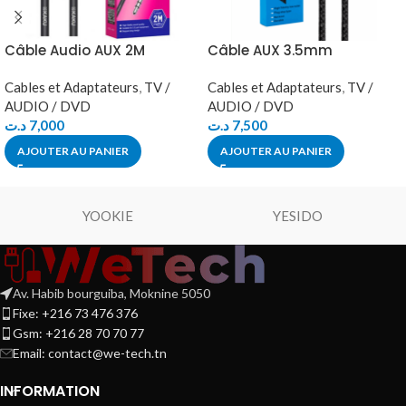
Câble Audio AUX 2M
Câble AUX 3.5mm
Cables et Adaptateurs
,
TV /
Cables et Adaptateurs
,
TV /
AUDIO / DVD
AUDIO / DVD
د.ت
7,000
د.ت
7,500
AJOUTER AU PANIER
AJOUTER AU PANIER
YOOKIE
YESIDO
Av. Habib bourguiba, Moknine 5050
Fixe: +216 73 476 376
Gsm: +216 28 70 70 77
Email:
contact@we-tech.tn
INFORMATION