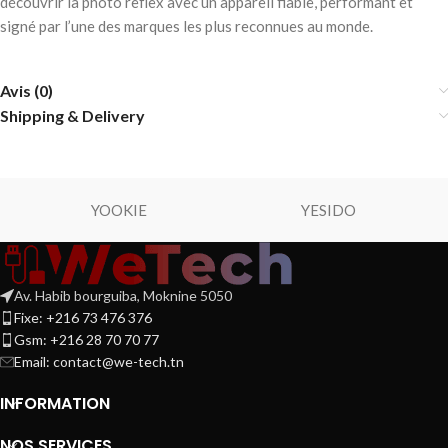
découvrir la photo reflex avec un appareil fiable, performant et
signé par l’une des marques les plus reconnues au monde.
Avis (0)
Shipping & Delivery
YOOKIE
YESIDO
Av. Habib bourguiba, Moknine 5050
Fixe: +216 73 476 376
Gsm: +216 28 70 70 77
Email:
contact@we-tech.tn
INFORMATION
NOS SERVICES