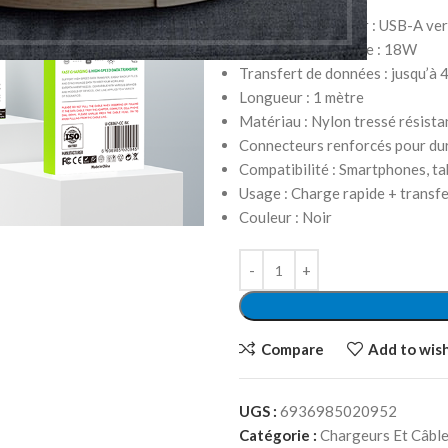
Type de connecteur : USB-A ve
Puissance de charge : 18W
Transfert de données : jusqu’à
Longueur : 1 mètre
Matériau : Nylon tressé résista
Connecteurs renforcés pour dur
Compatibilité : Smartphones, ta
Usage : Charge rapide + transf
Couleur : Noir
Compare
Add to wish
UGS :
6936985020952
Catégorie :
Chargeurs Et Câble