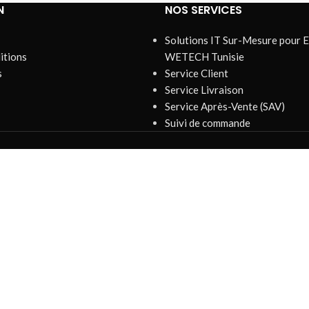
N
NOS SERVICES
Solutions IT Sur-Mesure pour E
itions
WETECH Tunisie
s
Service Client
Service Livraison
Service Après-Vente (SAV)
Suivi de commande