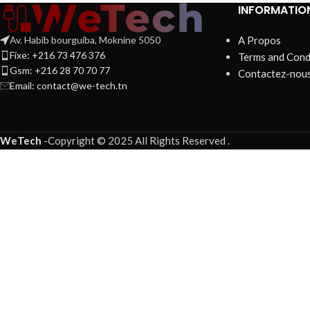
INFORMATIO
Av. Habib bourguiba, Moknine 5050
A Propos
Fixe: +216 73 476 376
Terms and Cond
Gsm: +216 28 70 70 77
Contactez-nou
Email:
contact@we-tech.tn
WeTech
-
Copyright © 2025 All Rights Reserved
.