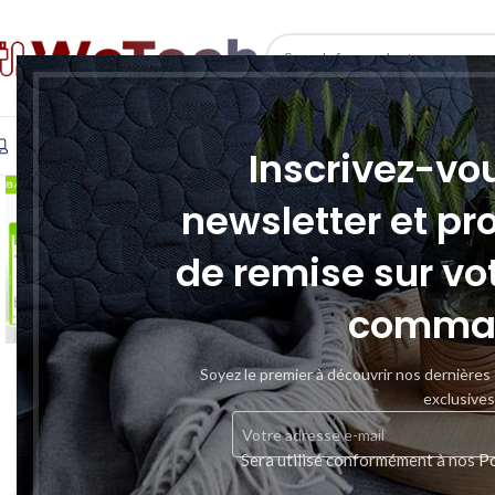
SELECT CATEGORY
INFORMATIQUE
TÉLÉPHONIE & TABLETTE
STOCKAGE
Inscrivez-vo
newsletter et pr
de remise sur vo
comma
Soyez le premier à découvrir nos dernières
exclusives
Sera utilisé conformément à nos
Po