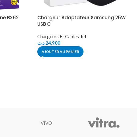
one BX62
Chargeur Adaptateur Samsung 25W
USB C
Chargeurs Et Câbles Tel
د.ت
24,900
AJOUTER AU PANIER
VIVO