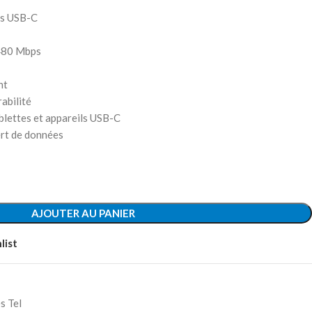
rs USB-C
 480 Mbps
nt
abilité
blettes et appareils USB-C
ert de données
AJOUTER AU PANIER
list
s Tel