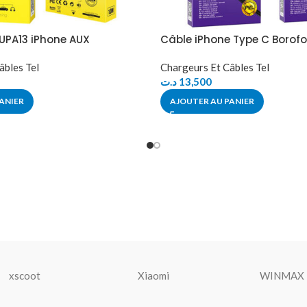
UPA13 iPhone AUX
Câble iPhone Type C Borof
âbles Tel
Chargeurs Et Câbles Tel
د.ت
13,500
ANIER
AJOUTER AU PANIER
xscoot
Xiaomi
WINMAX