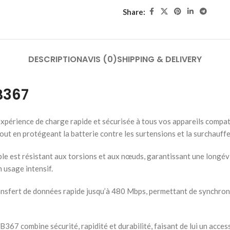
Share:
DESCRIPTION
AVIS (0)
SHIPPING & DELIVERY
B367
érience de charge rapide et sécurisée à tous vos appareils compati
ut en protégeant la batterie contre les surtensions et la surchauffe
ble est résistant aux torsions et aux nœuds, garantissant une longé
 usage intensif.
rt de données rapide jusqu’à 480 Mbps, permettant de synchroniser
 combine sécurité, rapidité et durabilité, faisant de lui un access