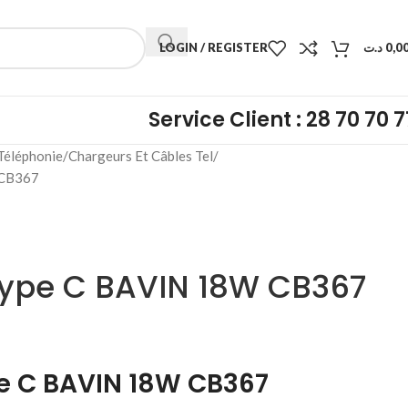
LOGIN / REGISTER
د.ت
0,0
Service Client : 28 70 70 7
Téléphonie
Chargeurs Et Câbles Tel
 CB367
Type C BAVIN 18W CB367
e C BAVIN 18W CB367