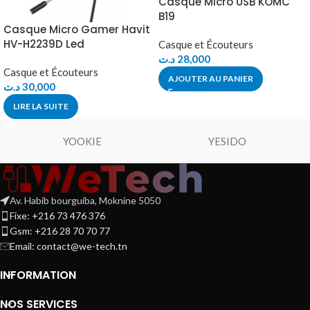
Casque Micro USB KOMC
B19
Casque Micro Gamer Havit
HV-H2239D Led
Casque et Écouteurs
د.ت
28,000
Casque et Écouteurs
AJOUTER AU PANIER
د.ت
30,000
LIRE LA SUITE
YOOKIE
YESIDO
Av. Habib bourguiba, Moknine 5050
Fixe: +216 73 476 376
Gsm: +216 28 70 70 77
Email:
contact@we-tech.tn
INFORMATION
NOS SERVICES