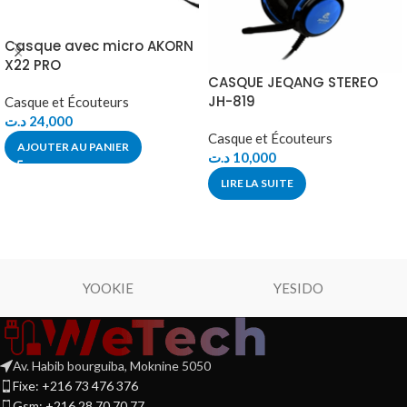
Casque avec micro AKORN
X22 PRO
CASQUE JEQANG STEREO
JH-819
Casque et Écouteurs
د.ت
24,000
Casque et Écouteurs
AJOUTER AU PANIER
د.ت
10,000
LIRE LA SUITE
YOOKIE
YESIDO
Av. Habib bourguiba, Moknine 5050
Fixe: +216 73 476 376
Gsm: +216 28 70 70 77