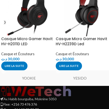
Casque Micro Gamer Havit
Casque Micro Gamer Havit
HV-H2011D LED
HV-H2239D Led
Casque et Écouteurs
Casque et Écouteurs
د.ت
30,000
د.ت
30,000
LIRE LA SUITE
LIRE LA SUITE
YOOKIE
YESIDO
Av. Habib bourguiba, Moknine 5050
Fixe: +216 73 476 376