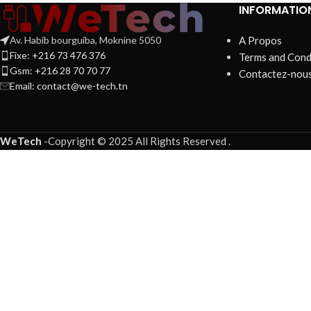
INFORMATIO
Av. Habib bourguiba, Moknine 5050
A Propos
Fixe: +216 73 476 376
Terms and Cond
Gsm: +216 28 70 70 77
Contactez-nou
Email:
contact@we-tech.tn
WeTech
-
Copyright © 2025 All Rights Reserved
.