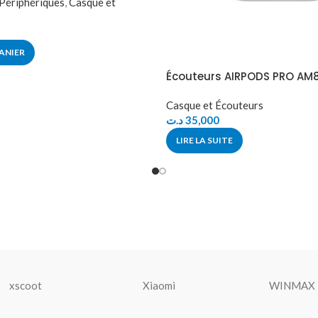
 Périphériques
,
Casque et
ANIER
Écouteurs AIRPODS PRO AM
Casque et Écouteurs
د.ت
35,000
LIRE LA SUITE
xscoot
Xiaomi
WINMAX