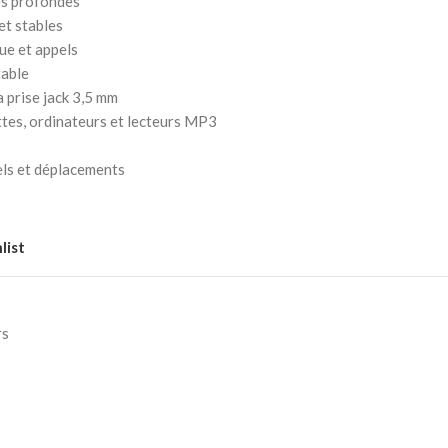
ses profondes
et stables
e et appels
table
a prise jack 3,5 mm
tes, ordinateurs et lecteurs MP3
els et déplacements
list
rs