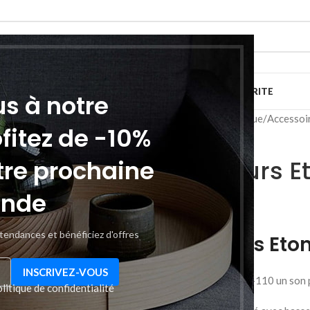
IMPRESSION
TV SON PHOTOS
RESEAU ET SECURITE
us à notre
Accueil
Informatique
Accessoi
ofitez de -10%
tre prochaine
Écouteurs Et
nde
د.ت
7,000
 tendances et bénéficiez d'offres
Écouteurs Eton
Écouteurs Eton ET-110 un son p
litique de confidentialité