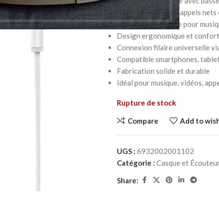
Son clair et équilibré avec bas
Micro intégré pour appels nets 
Commande intégrée pour musiqu
Design ergonomique et confor
Connexion filaire universelle vi
Compatible smartphones, tablet
Fabrication solide et durable
Idéal pour musique, vidéos, app
Rupture de stock
Compare
Add to wish
UGS :
6932002001102
Catégorie :
Casque et Écouteu
Share: