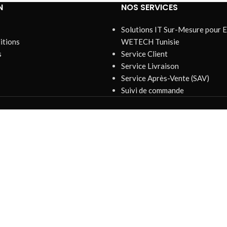
N
NOS SERVICES
Solutions IT Sur-Mesure pour E
itions
WETECH Tunisie
s
Service Client
Service Livraison
Service Après-Vente (SAV)
Suivi de commande