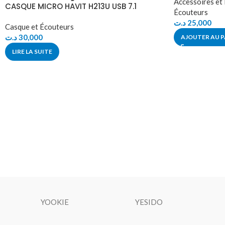
Accessoires et
CASQUE MICRO HAVIT H213U USB 7.1
Écouteurs
د.ت
25,000
Casque et Écouteurs
د.ت
30,000
AJOUTER AU P
LIRE LA SUITE
YOOKIE
YESIDO