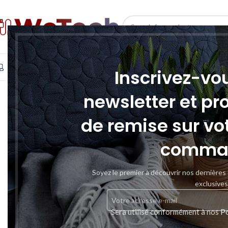
SELECT CATEGORY
INFORMATIQUE
TÉLÉPHONIE & TABLETTE
STOCKAGE
Inscrivez-vo
SOLD
newsletter et pr
OUT
de remise sur vo
comma
Soyez le premier à découvrir nos dernières
exclusives
Sera utilisé conformément à nos
Po