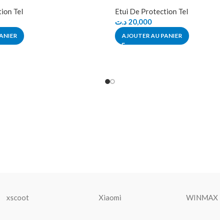
ion Tel
Etui De Protection Tel
د.ت
20,000
ANIER
AJOUTER AU PANIER
xscoot
Xiaomi
WINMAX