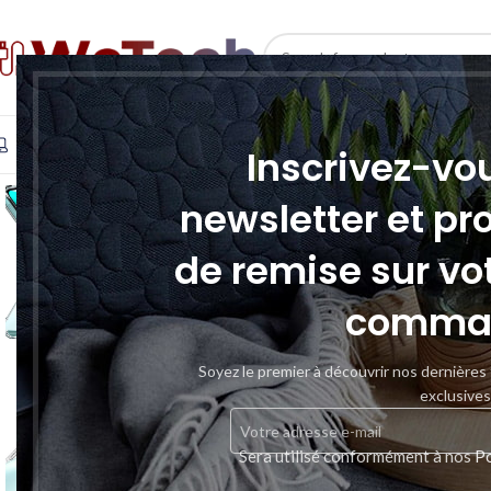
SELECT CATEGORY
INFORMATIQUE
TÉLÉPHONIE & TABLETTE
STOCKAGE
Inscrivez-vo
newsletter et pr
de remise sur vo
comma
Soyez le premier à découvrir nos dernières
exclusives
Sera utilisé conformément à nos
Po