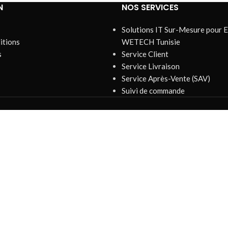
N
NOS SERVICES
Solutions IT Sur-Mesure pour E
itions
WETECH Tunisie
s
Service Client
Service Livraison
Service Après-Vente (SAV)
Suivi de commande