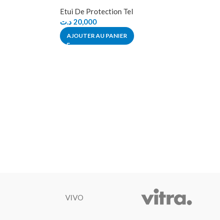
Etui De Protection Tel
د.ت
20,000
AJOUTER AU PANIER
VIVO