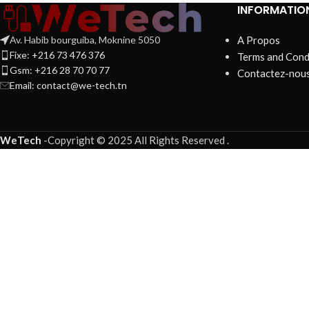
INFORMATIO
Av. Habib bourguiba, Moknine 5050
A Propos
Fixe: +216 73 476 376
Terms and Cond
Gsm: +216 28 70 70 77
Contactez-nou
Email:
contact@we-tech.tn
WeTech
-
Copyright © 2025 All Rights Reserved
.