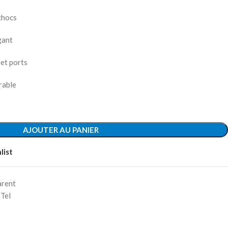
chocs
gant
 et ports
rable
AJOUTER AU PANIER
list
arent
 Tel