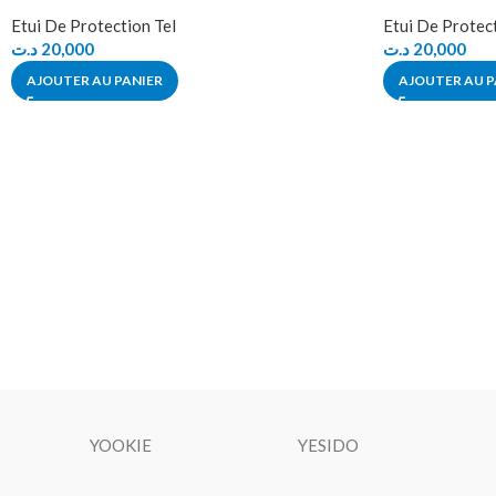
Etui De Protection Tel
Etui De Protect
د.ت
20,000
د.ت
20,000
AJOUTER AU PANIER
AJOUTER AU P
YOOKIE
YESIDO