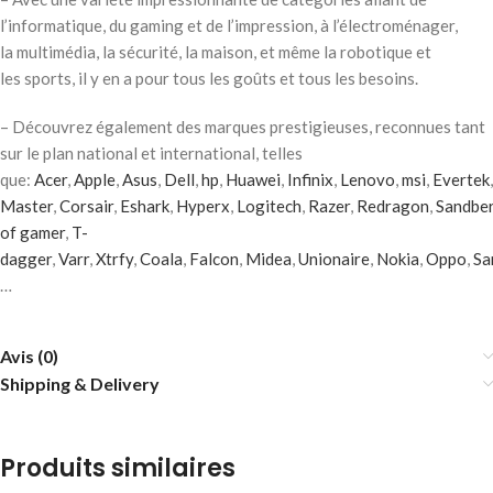
l’informatique, du gaming et de l’impression, à l’électroménager,
la multimédia, la sécurité, la maison, et même la robotique et
les sports, il y en a pour tous les goûts et tous les besoins.
– Découvrez également des marques prestigieuses, reconnues tant
sur le plan national et international, telles
que:
Acer
,
Apple
,
Asus
,
Dell
,
hp
,
Huawei
,
Infinix
,
Lenovo
,
msi
,
Evertek
Master
,
Corsair
,
Eshark
,
Hyperx
,
Logitech
,
Razer
,
Redragon
,
Sandbe
of gamer
,
T-
dagger
,
Varr
,
Xtrfy
,
Coala
,
Falcon
,
Midea
,
Unionaire
,
Nokia
,
Oppo
,
Sa
…
Avis (0)
Shipping & Delivery
Produits similaires