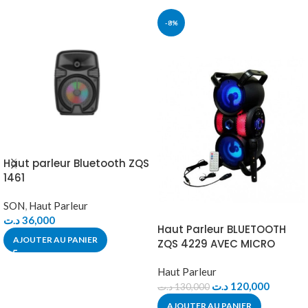
-8%
Haut parleur Bluetooth ZQS
1461
SON
,
Haut Parleur
د.ت
36,000
Haut Parleur BLUETOOTH
AJOUTER AU PANIER
ZQS 4229 AVEC MICRO
Haut Parleur
د.ت
120,000
د.ت
130,000
AJOUTER AU PANIER