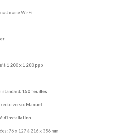
nochrome Wi-Fi
er
u’à 1 200 x 1 200 ppp
r standard:
150 feuilles
 recto verso:
Manuel
é d’installation
sées: 76 x 127 à 216 x 356 mm