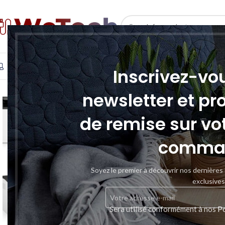
SELECT CATEGORY
INFORMATIQUE
TÉLÉPHONIE & TABLETTE
STOCKAGE
Inscrivez-vo
newsletter et pr
-15%
de remise sur vo
HOT
comma
Soyez le premier à découvrir nos dernières
exclusives
Sera utilisé conformément à nos
Po