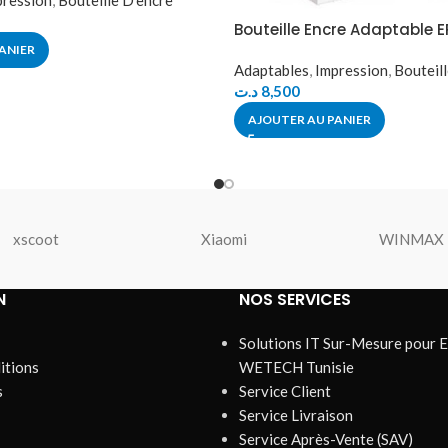
pression
,
Bouteille D’encre
Bouteille Encre Adaptable E
ANIER
Adaptables
,
Impression
,
Bouteil
د.ت
8,500
AJOUTER AU PANIER
xscoot
Xiaomi
WINMAX
N
NOS SERVICES
Solutions IT Sur-Mesure pour E
itions
WETECH Tunisie
s
Service Client
Service Livraison
Service Après-Vente (SAV)