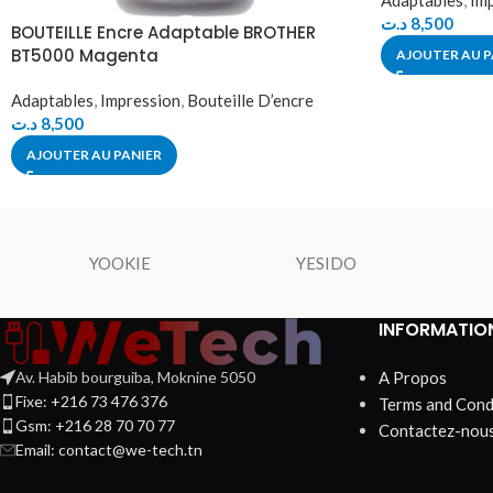
Adaptables
,
Im
د.ت
8,500
BOUTEILLE Encre Adaptable BROTHER
BT5000 Magenta
AJOUTER AU P
Adaptables
,
Impression
,
Bouteille D’encre
د.ت
8,500
AJOUTER AU PANIER
YOOKIE
YESIDO
INFORMATIO
Av. Habib bourguiba, Moknine 5050
A Propos
Fixe: +216 73 476 376
Terms and Cond
Gsm: +216 28 70 70 77
Contactez-nou
Email:
contact@we-tech.tn