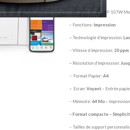
Imprimante Laser HP 107W Mo
– Fonctions:
Impression
–
Technologie d’impression:
Las
– Vitesse d impression:
20 ppm
–
Résolution d’impression:
Jusq
– Format Papier:
A4
–
Ecran:
Voyant
– Entrée papie
– Mémoire:
64 Mo
–
Impression
–
Format compacte
–
Simplicit
– Tailles de support personnali