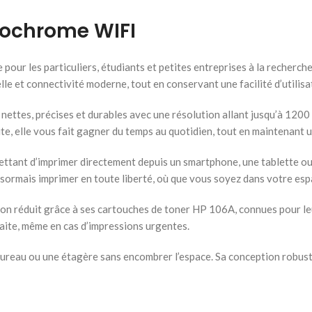
nochrome WIFI
our les particuliers, étudiants et petites entreprises à la recherch
e et connectivité moderne, tout en conservant une facilité d’utilis
ettes, précises et durables avec une résolution allant jusqu’à 1200 
ute, elle vous fait gagner du temps au quotidien, tout en maintenant 
rmettant d’imprimer directement depuis un smartphone, une tablette ou
sormais imprimer en toute liberté, où que vous soyez dans votre espa
 réduit grâce à ses cartouches de toner HP 106A, connues pour leur
faite, même en cas d’impressions urgentes.
bureau ou une étagère sans encombrer l’espace. Sa conception robuste