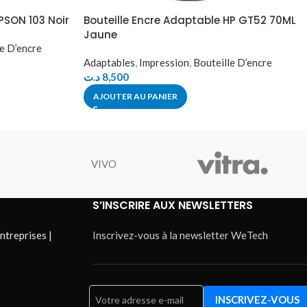
PSON 103 Noir
Bouteille Encre Adaptable HP GT52 70ML
Jaune
le D’encre
Adaptables
,
Impression
,
Bouteille D’encre
د.ت
8,500
AJOUTER AU PANIER
VIVO
S’INSCRIRE AUX NEWSLETTERS
ntreprises |
Inscrivez-vous à la newsletter WeTech