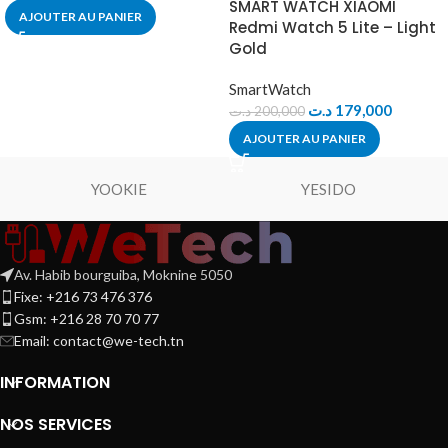
SMART WATCH XIAOMI
AJOUTER AU PANIER
Redmi Watch 5 Lite – Light
Gold
SmartWatch
د.ت
179,000
د.ت
200,000
AJOUTER AU PANIER
YOOKIE
YESIDO
Av. Habib bourguiba, Moknine 5050
Fixe: +216 73 476 376
Gsm: +216 28 70 70 77
Email:
contact@we-tech.tn
INFORMATION
NOS SERVICES