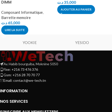
DIMM
د.ت
35,000
AJOUTER AU PANIER
Composant Informatique
,
Barrette memoire
د.ت
65,000
LIRE LA SUITE
YOOKIE
YESIDO
Av. Habib bourguiba, Moknine 5050
Fixe: +216 73 476 376
Gsm: +216 28 70 70 77
Email:
contact@we-tech.tn
INFORMATION
NOS SERVICES
S’INSCRIRE AUX NEWSLETTERS