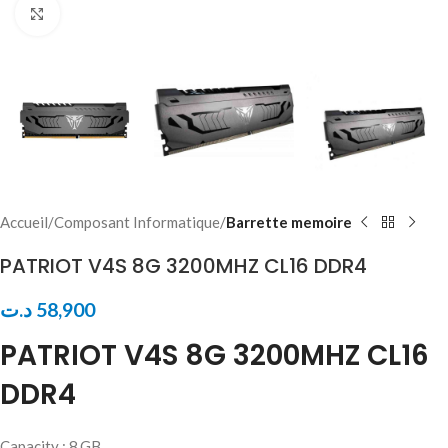
Click to enlarge
Accueil
Composant Informatique
Barrette memoire
PATRIOT V4S 8G 3200MHZ CL16 DDR4
د.ت
58,900
PATRIOT V4S 8G 3200MHZ CL16
DDR4
Capacity : 8 GB