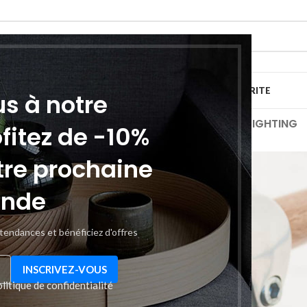
IMPRESSION
TV SON PHOTOS
RESEAU ET SECURITE
us à notre
ALL
ACCESSORIES
DECOR
FURNITURE
KITCHEN
LIGHTING
ofitez de -10%
tre prochaine
nde
 tendances et bénéficiez d'offres
litique de confidentialité