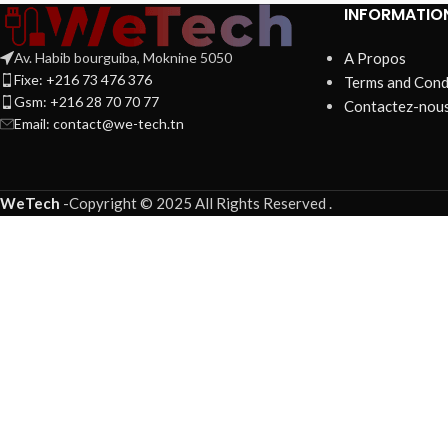
INFORMATIO
Av. Habib bourguiba, Moknine 5050
A Propos
Fixe: +216 73 476 376
Terms and Cond
Gsm: +216 28 70 70 77
Contactez-nou
Email:
contact@we-tech.tn
WeTech
-
Copyright © 2025 All Rights Reserved
.