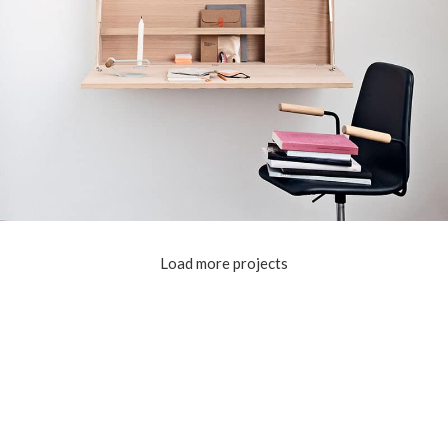
Load more projects
Lighting
Venenatis nam phasellus