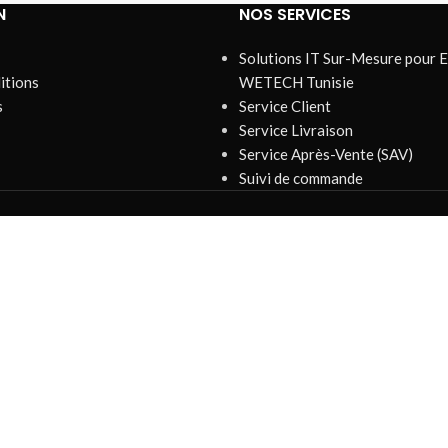
N
NOS SERVICES
Solutions IT Sur-Mesure pour E
itions
WETECH Tunisie
s
Service Client
Service Livraison
Service Après-Vente (SAV)
Suivi de commande