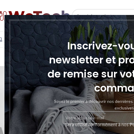
SELECT CATEGORY
INFORMATIQUE
TÉLÉPHONIE & TABLETTE
STOCKAGE
Inscrivez-vo
newsletter et pr
de remise sur vo
comma
Soyez le premier à découvrir nos dernières
exclusives
Sera utilisé conformément à nos
Po