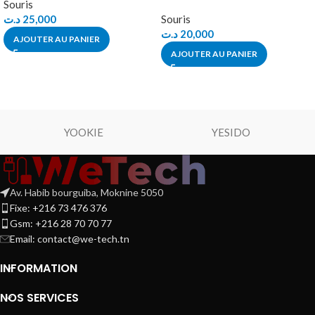
Souris
د.ت
25,000
Souris
د.ت
20,000
AJOUTER AU PANIER
AJOUTER AU PANIER
YOOKIE
YESIDO
Av. Habib bourguiba, Moknine 5050
Fixe: +216 73 476 376
Gsm: +216 28 70 70 77
Email:
contact@we-tech.tn
INFORMATION
NOS SERVICES