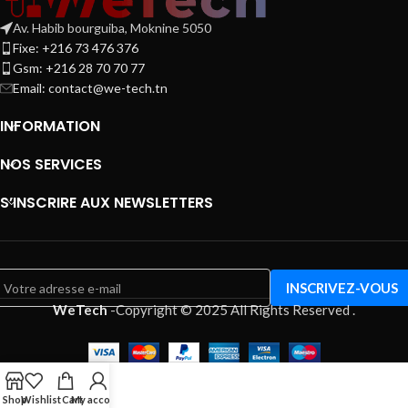
Av. Habib bourguiba, Moknine 5050
Fixe: +216 73 476 376
Gsm: +216 28 70 70 77
Email:
contact@we-tech.tn
INFORMATION
NOS SERVICES
S’INSCRIRE AUX NEWSLETTERS
WeTech
-
Copyright © 2025 All Rights Reserved
.
Shop
Wishlist
Cart
My account