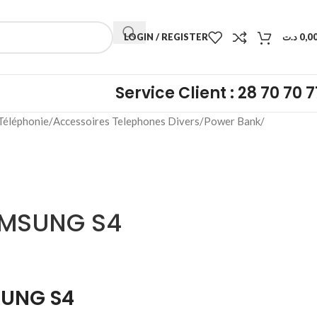
LOGIN / REGISTER
د.ت
0,0
Service Client : 28 70 70 7
Téléphonie
Accessoires Telephones Divers
Power Bank
AMSUNG S4
SUNG S4