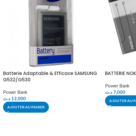
Batterie Adaptable & Efficace SAMSUNG
BATTERIE NOK
G532/G530
Power Bank
Power Bank
د.ت
7,000
د.ت
12,000
AJOUTER AU P
AJOUTER AU PANIER