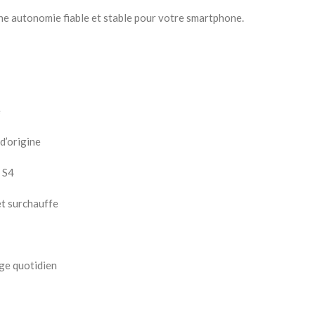
ne autonomie fiable et stable pour votre smartphone.
e
d’origine
 S4
et surchauffe
age quotidien