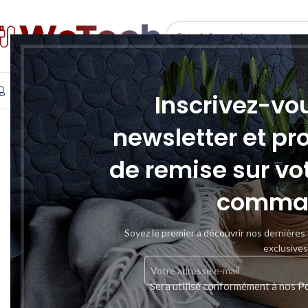
SELECT CATEGORY
INFORMATIQUE
TÉLÉPHONIE & TABLETTE
STOCKAGE
Inscrivez-vo
newsletter et pr
de remise sur vo
comma
Soyez le premier à découvrir nos dernières
exclusives
Sera utilisé conformément à nos
Po