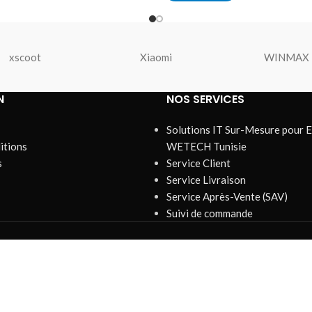
xscoot
Xiaomi
WINMAX
N
NOS SERVICES
Solutions IT Sur-Mesure pour E
itions
WETECH Tunisie
s
Service Client
Service Livraison
Service Après-Vente (SAV)
Suivi de commande