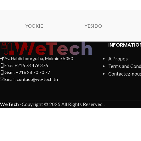
YOOKIE
YESIDO
INFORMATIO
Av. Habib bourguiba, Moknine 5050
A Propos
Fixe: +216 73 476 376
Terms and Cond
Gsm: +216 28 70 70 77
Contactez-nou
Email:
contact@we-tech.tn
WeTech
-
Copyright © 2025 All Rights Reserved
.