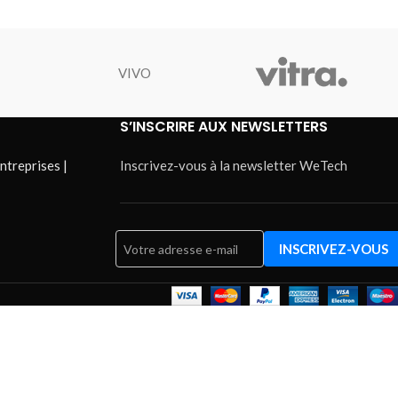
VIVO
S’INSCRIRE AUX NEWSLETTERS
ntreprises |
Inscrivez-vous à la newsletter WeTech