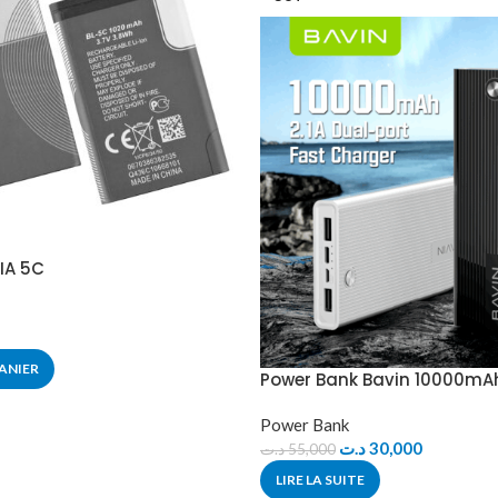
IA 5C
ANIER
Power Bank Bavin 10000mA
Power Bank
د.ت
30,000
د.ت
55,000
LIRE LA SUITE