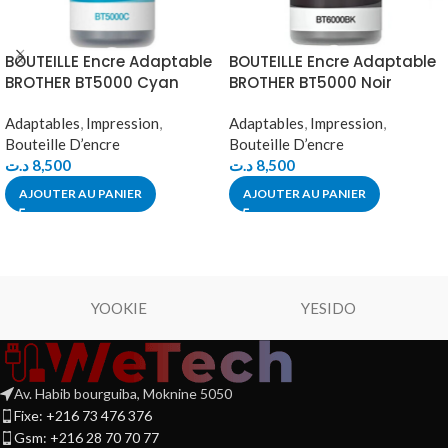
BOUTEILLE Encre Adaptable
BOUTEILLE Encre Adaptable
BROTHER BT5000 Cyan
BROTHER BT5000 Noir
Adaptables
,
Impression
,
Adaptables
,
Impression
,
Bouteille D’encre
Bouteille D’encre
د.ت
8,500
د.ت
8,500
AJOUTER AU PANIER
AJOUTER AU PANIER
YOOKIE
YESIDO
Av. Habib bourguiba, Moknine 5050
Fixe: +216 73 476 376
Gsm: +216 28 70 70 77