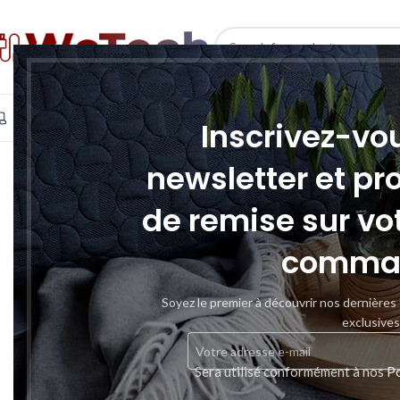
SELECT CATEGORY
INFORMATIQUE
TÉLÉPHONIE & TABLETTE
STOCKAGE
Inscrivez-vo
newsletter et pr
de remise sur vo
comma
Soyez le premier à découvrir nos dernières
exclusives
Sera utilisé conformément à nos
Po