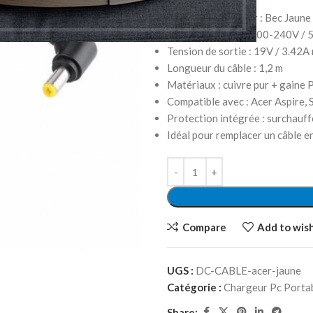
Type de connecteur : Bec Jaune
Tension d’entrée : 100-240V /
Tension de sortie : 19V / 3.42A
Longueur du câble : 1,2 m
Matériaux : cuivre pur + gaine 
Compatible avec : Acer Aspire, 
Protection intégrée : surchauffe
Idéal pour remplacer un câble
Compare
Add to wish
UGS :
DC-CABLE-acer-jaune
Catégorie :
Chargeur Pc Porta
Share: