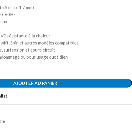
 (5.5 mm x 1.7 mm)
 50-60Hz
 max
PVC résistante à la chaleur
Swift, Spin et autres modèles compatibles
, surtension et court-circuit
 endommagé ou pour usage quotidien
AJOUTER AU PANIER
list
ble