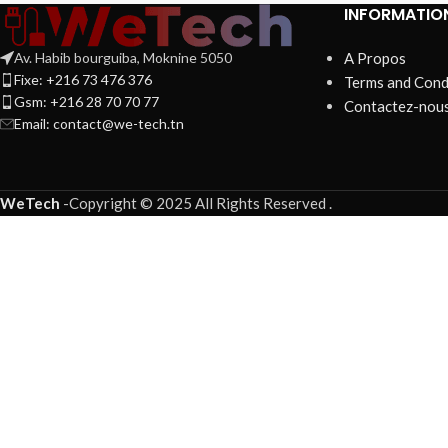
INFORMATIO
Av. Habib bourguiba, Moknine 5050
A Propos
Fixe: +216 73 476 376
Terms and Cond
Gsm: +216 28 70 70 77
Contactez-nou
Email:
contact@we-tech.tn
WeTech
-
Copyright © 2025 All Rights Reserved
.