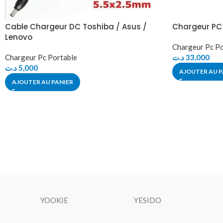
Cable Chargeur DC Toshiba / Asus /
Chargeur PC 
Lenovo
Chargeur Pc Po
Chargeur Pc Portable
د.ت
33,000
د.ت
5,000
AJOUTER AU P
AJOUTER AU PANIER
YOOKIE
YESIDO