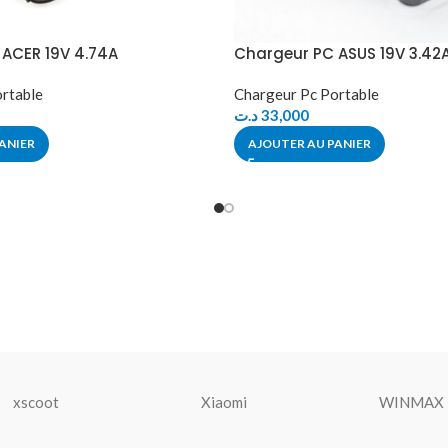
ACER 19V 4.74A
Chargeur PC ASUS 19V 3.42
rtable
Chargeur Pc Portable
د.ت
33,000
ANIER
AJOUTER AU PANIER
xscoot
Xiaomi
WINMAX