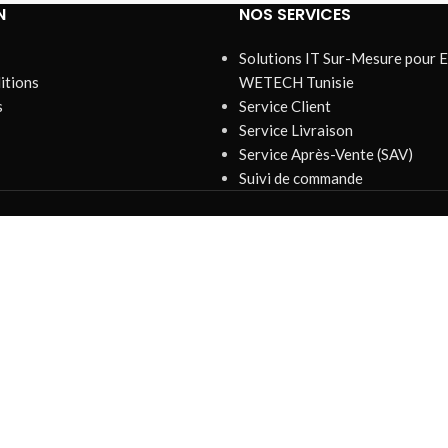
N
NOS SERVICES
Solutions IT Sur-Mesure pour E
itions
WETECH Tunisie
s
Service Client
Service Livraison
Service Après-Vente (SAV)
Suivi de commande