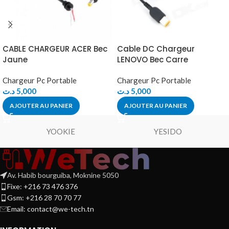
CABLE CHARGEUR ACER Bec
Cable DC Chargeur
Jaune
LENOVO Bec Carre
Chargeur Pc Portable
Chargeur Pc Portable
د.ت
5,000
د.ت
5,000
AJOUTER AU PANIER
AJOUTER AU PANIER
YOOKIE
YESIDO
Av. Habib bourguiba, Moknine 5050
Fixe: +216 73 476 376
Gsm: +216 28 70 70 77
Email:
contact@we-tech.tn