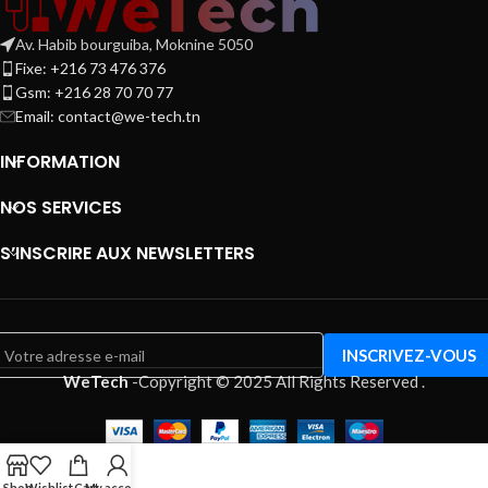
Av. Habib bourguiba, Moknine 5050
Fixe: +216 73 476 376
Gsm: +216 28 70 70 77
Email:
contact@we-tech.tn
INFORMATION
NOS SERVICES
S’INSCRIRE AUX NEWSLETTERS
WeTech
-
Copyright © 2025 All Rights Reserved
.
Shop
Wishlist
Cart
My account