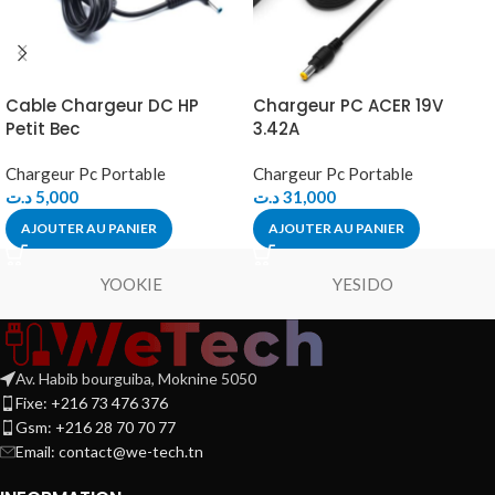
Cable Chargeur DC HP
Chargeur PC ACER 19V
Petit Bec
3.42A
Chargeur Pc Portable
Chargeur Pc Portable
د.ت
5,000
د.ت
31,000
AJOUTER AU PANIER
AJOUTER AU PANIER
YOOKIE
YESIDO
Av. Habib bourguiba, Moknine 5050
Fixe: +216 73 476 376
Gsm: +216 28 70 70 77
Email:
contact@we-tech.tn