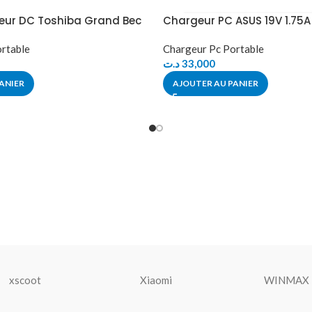
eur DC Toshiba Grand Bec
Chargeur PC ASUS 19V 1.75A
rtable
Chargeur Pc Portable
د.ت
33,000
ANIER
AJOUTER AU PANIER
xscoot
Xiaomi
WINMAX