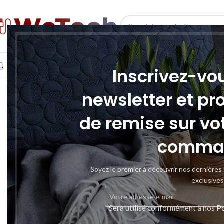
SELECT CATEGORY
INFORMATIQUE
TÉLÉPHONIE & TABLETTE
STOCKAGE
Inscrivez-vo
newsletter et pr
de remise sur vo
comma
Soyez le premier à découvrir nos dernières
exclusives
Sera utilisé conformément à nos
Po