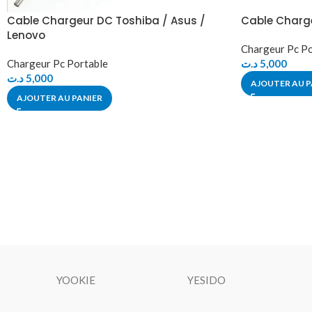
Cable Chargeur DC Toshiba / Asus /
Cable Charg
Lenovo
Chargeur Pc Po
Chargeur Pc Portable
د.ت
5,000
د.ت
5,000
AJOUTER AU P
AJOUTER AU PANIER
YOOKIE
YESIDO