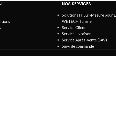
N
NOS SERVICES
Solutions IT Sur-Mesure pour E
itions
WETECH Tunisie
s
Service Client
Service Livraison
Service Après-Vente (SAV)
Suivi de commande