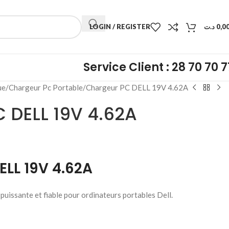
LOGIN / REGISTER
د.ت
0,0
Service Client : 28 70 70 7
ue
Chargeur Pc Portable
Chargeur PC DELL 19V 4.62A
 DELL 19V 4.62A
ELL 19V 4.62A
uissante et fiable pour ordinateurs portables Dell.