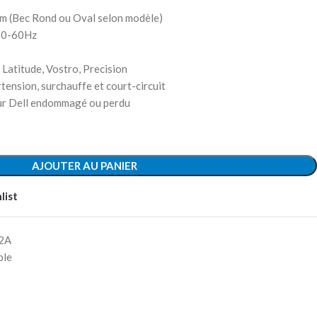
mm (Bec Rond ou Oval selon modèle)
 50-60Hz
 Latitude, Vostro, Precision
tension, surchauffe et court-circuit
eur Dell endommagé ou perdu
AJOUTER AU PANIER
list
62A
ble