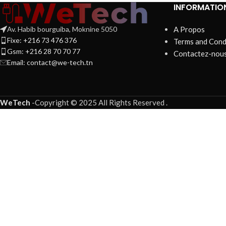
INFORMATIO
Av. Habib bourguiba, Moknine 5050
A Propos
Fixe: +216 73 476 376
Terms and Cond
Gsm: +216 28 70 70 77
Contactez-nou
Email:
contact@we-tech.tn
WeTech
-
Copyright © 2025 All Rights Reserved
.