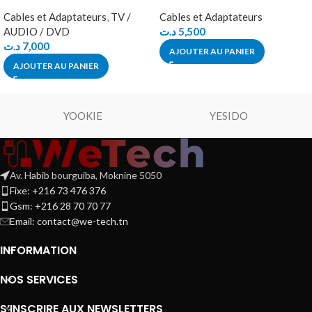
Cables et Adaptateurs
,
TV /
Cables et Adaptateurs
AUDIO / DVD
د.ت
5,500
د.ت
7,000
AJOUTER AU PANIER
AJOUTER AU PANIER
YOOKIE
YESIDO
Av. Habib bourguiba, Moknine 5050
Fixe: +216 73 476 376
Gsm: +216 28 70 70 77
Email:
contact@we-tech.tn
INFORMATION
NOS SERVICES
S’INSCRIRE AUX NEWSLETTERS