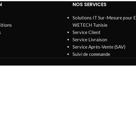
N
NOS SERVICES
Solutions IT Sur-Mesure pour E
itions
WETECH Tunisie
s
Service Client
Service Livraison
Service Après-Vente (SAV)
Suivi de commande