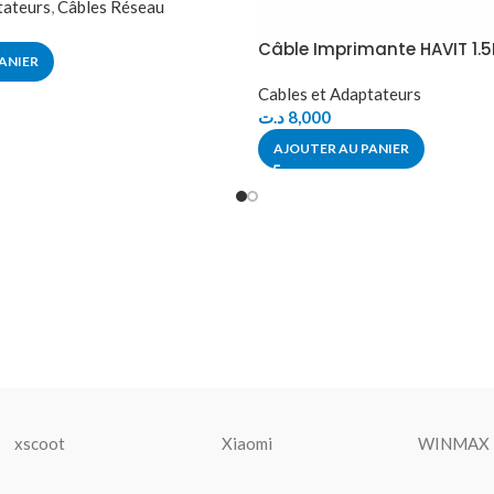
tateurs
,
Câbles Réseau
Câble Imprimante HAVIT 1.
ANIER
Cables et Adaptateurs
د.ت
8,000
AJOUTER AU PANIER
xscoot
Xiaomi
WINMAX