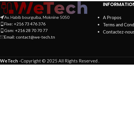
INFORMATIO
Av. Habib bourguiba, Moknine 5050
A Propos
Fixe: +216 73 476 376
Terms and Cond
Gsm: +216 28 70 70 77
Contactez-nou
Email:
contact@we-tech.tn
WeTech
-
Copyright © 2025 All Rights Reserved
.