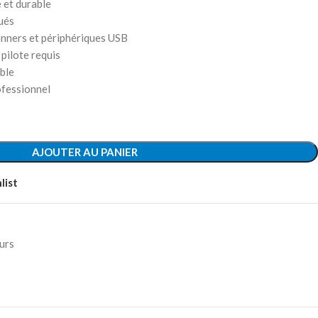
e et durable
ués
anners et périphériques USB
 pilote requis
able
ofessionnel
AJOUTER AU PANIER
list
urs