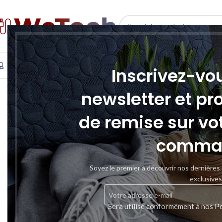
SELECT CATEGORY
INFORMATIQUE
TÉLÉPHONIE & TABLETTE
STOCKAGE
Inscrivez-vo
newsletter et pr
de remise sur vo
comma
Soyez le premier à découvrir nos dernières
exclusives
Sera utilisé conformément à nos
Po