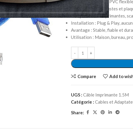
Matériau du câble : PVC flexibl
Connecteurs : Robustes et plaq
Compatibilité : Imprimantes, sc
Installation : Plug & Play, aucun
Avantage : Stable, fiable et dur
Utilisation : Maison, bureau, pr
Compare
Add to wish
UGS :
Câble Imprimante 1.5M
Catégorie :
Cables et Adaptate
Share: