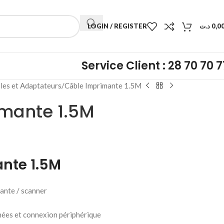
LOGIN / REGISTER
د.ت
0,0
Service Client : 28 70 70 7
les et Adaptateurs
Câble Imprimante 1.5M
mante 1.5M
nte 1.5M
ante / scanner
nées et connexion périphérique