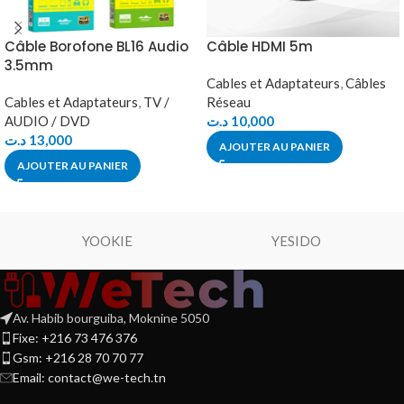
Câble Borofone BL16 Audio
Câble HDMI 5m
3.5mm
Cables et Adaptateurs
,
Câbles
Cables et Adaptateurs
,
TV /
Réseau
AUDIO / DVD
د.ت
10,000
د.ت
13,000
AJOUTER AU PANIER
AJOUTER AU PANIER
YOOKIE
YESIDO
Av. Habib bourguiba, Moknine 5050
Fixe: +216 73 476 376
Gsm: +216 28 70 70 77
Email:
contact@we-tech.tn