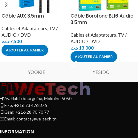
Câble AUX 3.5mm
Câble Borofone BL16 Audio
3.5mm
Cables et Adaptateurs
,
TV /
AUDIO / DVD
Cables et Adaptateurs
,
TV /
د.ت
7,500
AUDIO / DVD
د.ت
13,000
AJOUTER AU PANIER
AJOUTER AU PANIER
YOOKIE
YESIDO
Av. Habib bourguiba, Moknine 5050
Fixe: +216 73 476 376
Gsm: +216 28 70 70 77
Email:
contact@we-tech.tn
INFORMATION