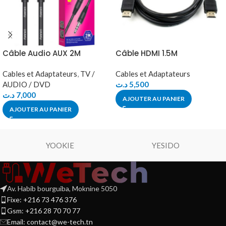
Câble Audio AUX 2M
Câble HDMI 1.5M
Cables et Adaptateurs
,
TV /
Cables et Adaptateurs
AUDIO / DVD
د.ت
5,500
د.ت
7,000
AJOUTER AU PANIER
AJOUTER AU PANIER
YOOKIE
YESIDO
Av. Habib bourguiba, Moknine 5050
Fixe: +216 73 476 376
Gsm: +216 28 70 70 77
Email:
contact@we-tech.tn