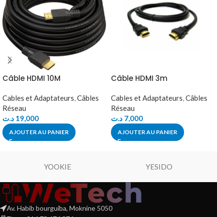
Câble HDMI 10M
Câble HDMI 3m
Cables et Adaptateurs
,
Câbles
Cables et Adaptateurs
,
Câbles
Réseau
Réseau
د.ت
19,000
د.ت
7,000
AJOUTER AU PANIER
AJOUTER AU PANIER
YOOKIE
YESIDO
Av. Habib bourguiba, Moknine 5050