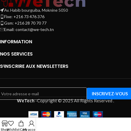
Av. Habib bourguiba, Moknine 5050
Fixe: +216 73 476 376
Gsm: +216 28 70 70 77
Email:
contact@we-tech.tn
INFORMATION
NOS SERVICES
S’INSCRIRE AUX NEWSLETTERS
WeTech
-
Copyright © 2025 All Rights Reserved
.
Shop
Wishlist
Cart
My account